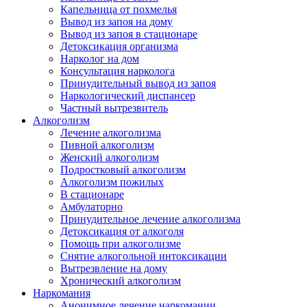
Капельница от похмелья
Вывод из запоя на дому
Вывод из запоя в стационаре
Детоксикация организма
Нарколог на дом
Консультация нарколога
Принудительный вывод из запоя
Наркологический диспансер
Частный вытрезвитель
Алкоголизм
Лечение алкоголизма
Пивной алкоголизм
Женский алкоголизм
Подростковый алкоголизм
Алкоголизм пожилых
В стационаре
Амбулаторно
Принудительное лечение алкоголизма
Детоксикация от алкоголя
Помощь при алкоголизме
Снятие алкогольной интоксикации
Вытрезвление на дому
Хронический алкоголизм
Наркомания
Анонимное лечение наркомании