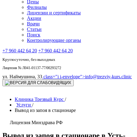
Цены
Филиалы
Лицензии и сертификаты
Акции
Врачи
Статьи
Поиск
Контролирующие органы
+7 960 442 64 20
+7 960 442 64 20
Круглосуточно, без выходных
Лицензия № Л041-01137-77/00293272
ул. Наймушина, 33
class="i i-envelope">
info@trezviy-kurs.clinic
Клиника Трезвый Курс
/
Услуги
/
Вывод из запоя в стационаре
Лицензия Минздрава РФ
Вывод из запоя в стационаре в Усть-