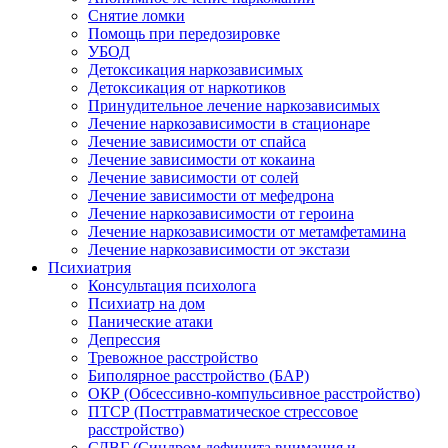
Снятие ломки
Помощь при передозировке
УБОД
Детоксикация наркозависимых
Детоксикация от наркотиков
Принудительное лечение наркозависимых
Лечение наркозависимости в стационаре
Лечение зависимости от спайса
Лечение зависимости от кокаина
Лечение зависимости от солей
Лечение зависимости от мефедрона
Лечение наркозависимости от героина
Лечение наркозависимости от метамфетамина
Лечение наркозависимости от экстази
Психиатрия
Консультация психолога
Психиатр на дом
Панические атаки
Депрессия
Тревожное расстройство
Биполярное расстройство (БАР)
ОКР (Обсессивно-компульсивное расстройство)
ПТСР (Посттравматическое стрессовое
расстройство)
СДВГ (Синдром дефицита внимания и