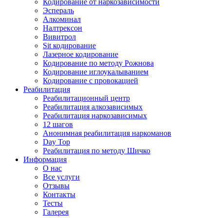
Кодирование от наркозависимости
Эспераль
Алкоминал
Налтрексон
Вивитрол
Sit кодирование
Лазерное кодирование
Кодирование по методу Рожнова
Кодирование иглоукалыванием
Кодирование с провокацией
Реабилитация
Реабилитационный центр
Реабилитация алкозависимых
Реабилитация наркозависимых
12 шагов
Анонимная реабилитация наркоманов
Day Top
Реабилитация по методу Шичко
Информация
О нас
Все услуги
Отзывы
Контакты
Тесты
Галерея