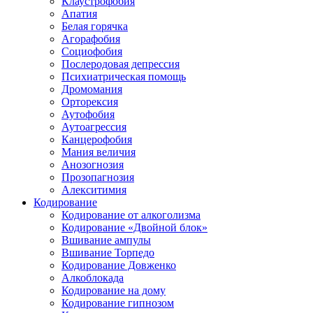
Клаустрофобия
Апатия
Белая горячка
Агорафобия
Социофобия
Послеродовая депрессия
Психиатрическая помощь
Дромомания
Орторексия
Аутофобия
Аутоагрессия
Канцерофобия
Мания величия
Анозогнозия
Прозопагнозия
Алекситимия
Кодирование
Кодирование от алкоголизма
Кодирование «Двойной блок»
Вшивание ампулы
Вшивание Торпедо
Кодирование Довженко
Алкоблокада
Кодирование на дому
Кодирование гипнозом