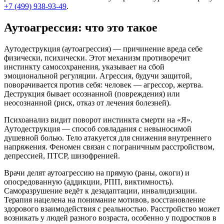
+7 (499) 938-93-49
.
Аутоагрессия: что это такое
Аутодеструкция (аутоагрессия) — причинение вреда себе
физически, психически. Этот механизм противоречит
инстинкту самосохранения, указывает на сбой
эмоциональной регуляции. Агрессия, будучи защитой,
поворачивается против себя: человек — агрессор, жертва.
Деструкция бывает осознанной (повреждения) или
неосознанной (риск, отказ от лечения болезней).
Психоанализ видит поворот инстинкта смерти на «Я».
Аутодеструкция — способ совладания с невыносимой
душевной болью. Тело атакуется для снижения внутреннего
напряжения. Феномен связан с пограничным расстройством,
депрессией, ПТСР, шизофренией.
Врачи делят аутоагрессию на прямую (раны, ожоги) и
опосредованную (аддикции, РПП, виктимность).
Саморазрушение ведёт к дезадаптации, инвалидизации.
Терапия нацелена на понимание мотивов, восстановление
здорового взаимодействия с реальностью. Расстройство может
возникать у людей разного возраста, особенно у подростков в