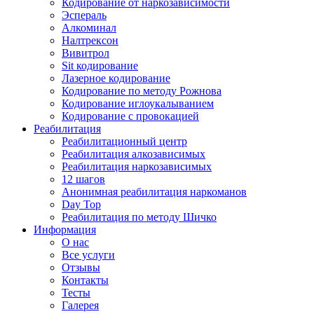
Кодирование от наркозависимости
Эспераль
Алкоминал
Налтрексон
Вивитрол
Sit кодирование
Лазерное кодирование
Кодирование по методу Рожнова
Кодирование иглоукалыванием
Кодирование с провокацией
Реабилитация
Реабилитационный центр
Реабилитация алкозависимых
Реабилитация наркозависимых
12 шагов
Анонимная реабилитация наркоманов
Day Top
Реабилитация по методу Шичко
Информация
О нас
Все услуги
Отзывы
Контакты
Тесты
Галерея