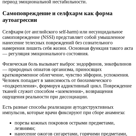
период эмоциональной нестабильности.
Самоповреждение и селфхарм как форма
аутоагрессии
Селфхарм (от английского self-harm) или несуицидальное
самоповреждение (NSSI) представляет собой умышленное
нанесение телесных повреждений без сознательного
намерения лишить себя жизни. Основная функция такого акта
— регуляция эмоционального состояния.
Физическая боль вызывает выброс эндорфинов, энкефалинов
— природных опиатов организма, приносящих
кратковременное облегчение, чувство эйфории, успокоения.
Человек попадает в зависимость от биохимического
«подкрепления», формируя аддиктивный цикл. Повреждение
тканей служит способом «заземления», возвращения
ощущения реальности при диссоциации.
Есть разные способы реализации аутодеструктивных
импульсов, которые врачи фиксируют при сборе анамнеза:
порезы кожных покровов острыми предметами,
лезвиями;
нанесение ожогов сигаретами, горячими предметами,