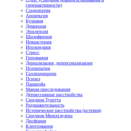
гиперактивности)
Социопатия
Анорексия
Булимия
Деменция
Эпилепсия
Шизофрения
Неврастения
Ипохондрия
Стресс
Гипомания
Дереализация, деперсонализация
Психопатии
Галлюцинации
Психоз
Паранойа
Мания преследования
Депрессивные расстройства
Синдром Туретта
Раздражительность
Истерические расстройства (истерия)
Синдром Мюнхгаузена
Дисфория
Клептомания