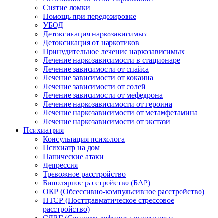
Снятие ломки
Помощь при передозировке
УБОД
Детоксикация наркозависимых
Детоксикация от наркотиков
Принудительное лечение наркозависимых
Лечение наркозависимости в стационаре
Лечение зависимости от спайса
Лечение зависимости от кокаина
Лечение зависимости от солей
Лечение зависимости от мефедрона
Лечение наркозависимости от героина
Лечение наркозависимости от метамфетамина
Лечение наркозависимости от экстази
Психиатрия
Консультация психолога
Психиатр на дом
Панические атаки
Депрессия
Тревожное расстройство
Биполярное расстройство (БАР)
ОКР (Обсессивно-компульсивное расстройство)
ПТСР (Посттравматическое стрессовое
расстройство)
СДВГ (Синдром дефицита внимания и