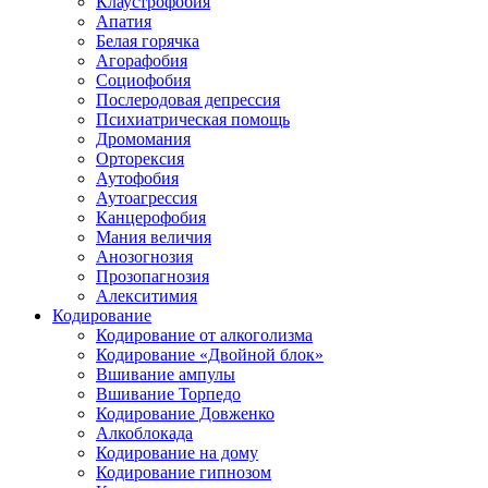
Клаустрофобия
Апатия
Белая горячка
Агорафобия
Социофобия
Послеродовая депрессия
Психиатрическая помощь
Дромомания
Орторексия
Аутофобия
Аутоагрессия
Канцерофобия
Мания величия
Анозогнозия
Прозопагнозия
Алекситимия
Кодирование
Кодирование от алкоголизма
Кодирование «Двойной блок»
Вшивание ампулы
Вшивание Торпедо
Кодирование Довженко
Алкоблокада
Кодирование на дому
Кодирование гипнозом