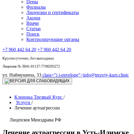
Цены
Филиалы
Лицензии и сертификаты
Акции
Врачи
Статьи
Поиск
Контролирующие органы
+7 960 442 64 20
+7 960 442 64 20
Круглосуточно, без выходных
Лицензия № Л041-01137-77/00293272
ул. Наймушина, 33
class="i i-envelope">
info@trezviy-kurs.clinic
Клиника Трезвый Курс
/
Услуги
/
Лечение аутоагрессии
Лицензия Минздрава РФ
Лечение аутоагрессии в Усть-Илимске