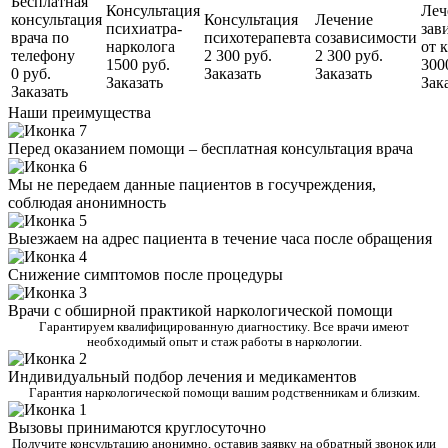
Бесплатная
Консультация
Леч
консультация
Консультация
Лечение
психиатра-
зав
врача по
психотерапевта
созависимости
нарколога
от 
телефону
2 300 руб.
2 300 руб.
1500 руб.
300
0 руб.
Заказать
Заказать
Заказать
Зак
Заказать
Наши преимущества
Перед оказанием помощи – бесплатная консультация врача
Мы не передаем данные пациентов в госучреждения,
соблюдая анонимность
Выезжаем на адрес пациента в течение часа после обращения
Снижение симптомов после процедуры
Врачи с обширной практикой наркологической помощи
Гарантируем квалифицированную диагностику. Все врачи имеют
необходимый опыт и стаж работы в наркологии.
Индивидуальный подбор лечения и медикаментов
Гарантия наркологической помощи вашим родственникам и близким.
Вызовы принимаются круглосуточно
Получите консультацию анонимно, оставив заявку на обратный звонок или