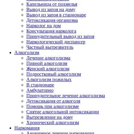
Капельница от похмелья
Вывод из запоя на дому
Вывод из запоя в стационаре
Детоксикация организма
Нарколог на дом
Консультация нарколога
Принудительный вывод из запоя
Наркологический диспансер
Частный вытрезвитель
Алкоголизм
Лечение алкоголизма
Пивной алкоголизм
Женский алкоголизм
Подростковый алкоголизм
Алкоголизм пожилых
В стационаре
Амбулаторно
Принудительное лечение алкоголизма
Детоксикация от алкоголя
Помощь при алкоголизме
Снятие алкогольной интоксикации
Вытрезвление на дому
Хронический алкоголизм
Наркомания
Анонимное лечение наркомании