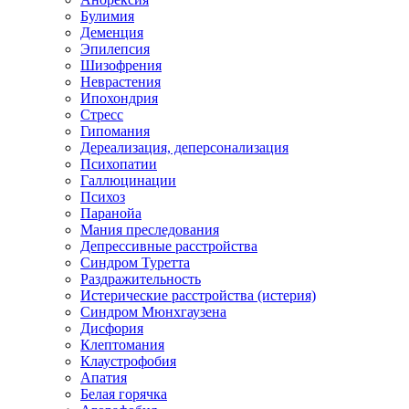
Булимия
Деменция
Эпилепсия
Шизофрения
Неврастения
Ипохондрия
Стресс
Гипомания
Дереализация, деперсонализация
Психопатии
Галлюцинации
Психоз
Паранойа
Мания преследования
Депрессивные расстройства
Синдром Туретта
Раздражительность
Истерические расстройства (истерия)
Синдром Мюнхгаузена
Дисфория
Клептомания
Клаустрофобия
Апатия
Белая горячка