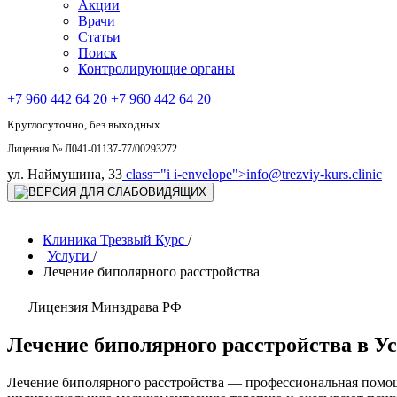
Акции
Врачи
Статьи
Поиск
Контролирующие органы
+7 960 442 64 20
+7 960 442 64 20
Круглосуточно, без выходных
Лицензия № Л041-01137-77/00293272
ул. Наймушина, 33
class="i i-envelope">
info@trezviy-kurs.clinic
Клиника Трезвый Курс
/
Услуги
/
Лечение биполярного расстройства
Лицензия Минздрава РФ
Лечение биполярного расстройства в У
Лечение биполярного расстройства — профессиональная помощ