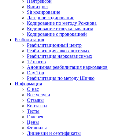
Налтрексон
Вивитрол
Sit кодирование
Лазерное кодирование
Кодирование по методу Рожнова
Кодирование иглоукалыванием
Кодирование с провокацией
Реабилитация
Реабилитационный центр
Реабилитация алкозависимых
Реабилитация наркозависимых
12 шагов
Анонимная реабилитация наркоманов
Day Top
Реабилитация по методу Шичко
Информация
О нас
Все услуги
Отзывы
Контакты
Тесты
Галерея
Цены
Филиалы
Лицензии и сертификаты