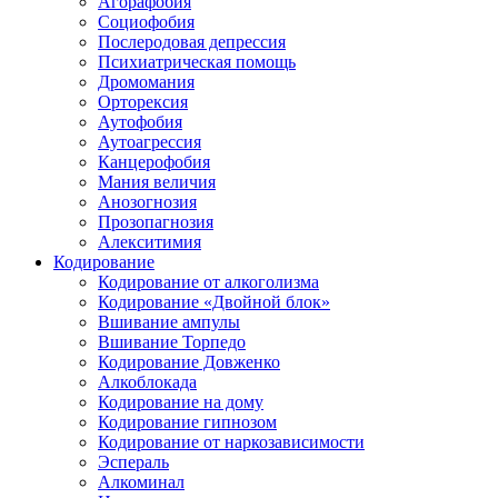
Агорафобия
Социофобия
Послеродовая депрессия
Психиатрическая помощь
Дромомания
Орторексия
Аутофобия
Аутоагрессия
Канцерофобия
Мания величия
Анозогнозия
Прозопагнозия
Алекситимия
Кодирование
Кодирование от алкоголизма
Кодирование «Двойной блок»
Вшивание ампулы
Вшивание Торпедо
Кодирование Довженко
Алкоблокада
Кодирование на дому
Кодирование гипнозом
Кодирование от наркозависимости
Эспераль
Алкоминал