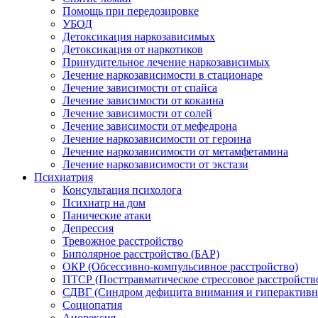
Помощь при передозировке
УБОД
Детоксикация наркозависимых
Детоксикация от наркотиков
Принудительное лечение наркозависимых
Лечение наркозависимости в стационаре
Лечение зависимости от спайса
Лечение зависимости от кокаина
Лечение зависимости от солей
Лечение зависимости от мефедрона
Лечение наркозависимости от героина
Лечение наркозависимости от метамфетамина
Лечение наркозависимости от экстази
Психиатрия
Консультация психолога
Психиатр на дом
Панические атаки
Депрессия
Тревожное расстройство
Биполярное расстройство (БАР)
ОКР (Обсессивно-компульсивное расстройство)
ПТСР (Посттравматическое стрессовое расстройств
СДВГ (Синдром дефицита внимания и гиперактивн
Социопатия
Анорексия