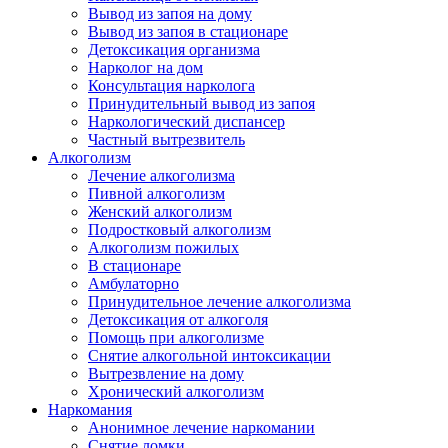
Вывод из запоя на дому
Вывод из запоя в стационаре
Детоксикация организма
Нарколог на дом
Консультация нарколога
Принудительный вывод из запоя
Наркологический диспансер
Частный вытрезвитель
Алкоголизм
Лечение алкоголизма
Пивной алкоголизм
Женский алкоголизм
Подростковый алкоголизм
Алкоголизм пожилых
В стационаре
Амбулаторно
Принудительное лечение алкоголизма
Детоксикация от алкоголя
Помощь при алкоголизме
Снятие алкогольной интоксикации
Вытрезвление на дому
Хронический алкоголизм
Наркомания
Анонимное лечение наркомании
Снятие ломки