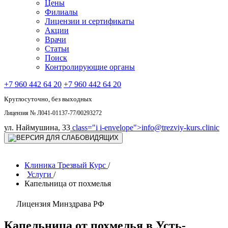
Цены
Филиалы
Лицензии и сертификаты
Акции
Врачи
Статьи
Поиск
Контролирующие органы
+7 960 442 64 20
+7 960 442 64 20
Круглосуточно, без выходных
Лицензия № Л041-01137-77/00293272
ул. Наймушина, 33
class="i i-envelope">
info@trezviy-kurs.clinic
Клиника Трезвый Курс
/
Услуги
/
Капельница от похмелья
Лицензия Минздрава РФ
Капельница от похмелья в Усть-