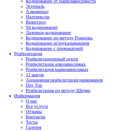
Кодирование от наркозависимости
Эспераль
Алкоминал
Налтрексон
Вивитрол
Sit кодирование
Лазерное кодирование
Кодирование по методу Рожнова
Кодирование иглоукалыванием
Кодирование с провокацией
Реабилитация
Реабилитационный центр
Реабилитация алкозависимых
Реабилитация наркозависимых
12 шагов
Анонимная реабилитация наркоманов
Day Top
Реабилитация по методу Шичко
Информация
О нас
Все услуги
Отзывы
Контакты
Тесты
Галерея