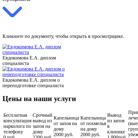
Кликните по документу, чтобы открыть в просмотрщике.
Евдокимова Е.А. диплом
специалиста
Евдокимова Е.А. диплом о
переподготовке специалиста
Цены на наши услуги
При
Бесплатная
Срочный
Вывод
Капельница
Капельница
лече
консультация
вывод из
из запоя
от запоя на
от похмелья
(вые
нарколога по
запоя на
в
дому
на дому
груп
телефону
дому
клинике
2000 руб.
2000 руб.
убеж
0 руб.
2200 руб.
1 900руб.