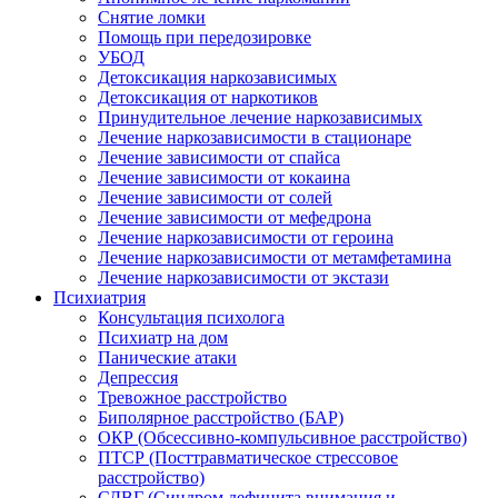
Снятие ломки
Помощь при передозировке
УБОД
Детоксикация наркозависимых
Детоксикация от наркотиков
Принудительное лечение наркозависимых
Лечение наркозависимости в стационаре
Лечение зависимости от спайса
Лечение зависимости от кокаина
Лечение зависимости от солей
Лечение зависимости от мефедрона
Лечение наркозависимости от героина
Лечение наркозависимости от метамфетамина
Лечение наркозависимости от экстази
Психиатрия
Консультация психолога
Психиатр на дом
Панические атаки
Депрессия
Тревожное расстройство
Биполярное расстройство (БАР)
ОКР (Обсессивно-компульсивное расстройство)
ПТСР (Посттравматическое стрессовое
расстройство)
СДВГ (Синдром дефицита внимания и