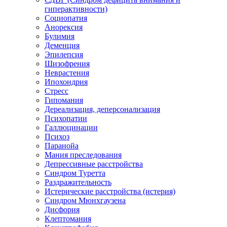
гиперактивности)
Социопатия
Анорексия
Булимия
Деменция
Эпилепсия
Шизофрения
Неврастения
Ипохондрия
Стресс
Гипомания
Дереализация, деперсонализация
Психопатии
Галлюцинации
Психоз
Паранойа
Мания преследования
Депрессивные расстройства
Синдром Туретта
Раздражительность
Истерические расстройства (истерия)
Синдром Мюнхгаузена
Дисфория
Клептомания