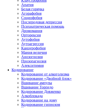
Клаустрофобия
Апатия
Белая горячка
Агорафобия
Социофобия
Послеродовая депрессия
Психиатрическая помощь
Дромомания
Орторексия
Аутофобия
Аутоагрессия
Канцерофобия
Мания величия
Анозогнозия
Прозопагнозия
Алекситимия
Кодирование
Кодирование от алкоголизма
Кодирование «Двойной блок»
Вшивание ампулы
Вшивание Торпедо
Кодирование Довженко
Алкоблокада
Кодирование на дому
Кодирование гипнозом