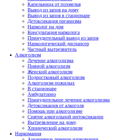
Капельница от похмелья
Вывод из запоя на дому
Вывод из запоя в стационаре
Детоксикация организма
Нарколог на дом
Консультация нарколога
Принудительный вывод из запоя
Наркологический диспансер
Частный вытрезвитель
Алкоголизм
Лечение алкоголизма
Пивной алкоголизм
Женский алкоголизм
Подростковый алкоголизм
Алкоголизм пожилых
В стационаре
Амбулаторно
Принудительное лечение алкоголизма
Детоксикация от алкоголя
Помощь при алкоголизме
Снятие алкогольной интоксикации
Вытрезвление на дому
Хронический алкоголизм
Наркомания
Анонимное лечение наркомании