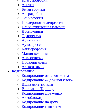
Клаустрофобия
Апатия
Белая горячка
Агорафобия
Социофобия
Послеродовая депрессия
Психиатрическая помощь
Дромомания
Орторексия
Аутофобия
Аутоагрессия
Канцерофобия
Мания величия
Анозогнозия
Прозопагнозия
Алекситимия
Кодирование
Кодирование от алкоголизма
Кодирование «Двойной блок»
Вшивание ампулы
Вшивание Торпедо
Кодирование Довженко
Алкоблокада
Кодирование на дому
Кодирование гипнозом