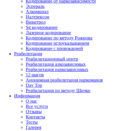
Кодирование от наркозависимости
Эспераль
Алкоминал
Налтрексон
Вивитрол
Sit кодирование
Лазерное кодирование
Кодирование по методу Рожнова
Кодирование иглоукалыванием
Кодирование с провокацией
Реабилитация
Реабилитационный центр
Реабилитация алкозависимых
Реабилитация наркозависимых
12 шагов
Анонимная реабилитация наркоманов
Day Top
Реабилитация по методу Шичко
Информация
О нас
Все услуги
Отзывы
Контакты
Тесты
Галерея