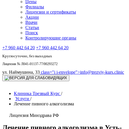
Цены
Филиалы
Лицензии и сертификаты
Акции
Врачи
Статьи
Поиск
Контролирующие органы
+7 960 442 64 20
+7 960 442 64 20
Круглосуточно, без выходных
Лицензия № Л041-01137-77/00293272
ул. Наймушина, 33
class="i i-envelope">
info@trezviy-kurs.clinic
Клиника Трезвый Курс
/
Услуги
/
Лечение пивного алкоголизма
Лицензия Минздрава РФ
Лечение пивного алкоголизма в Усть-