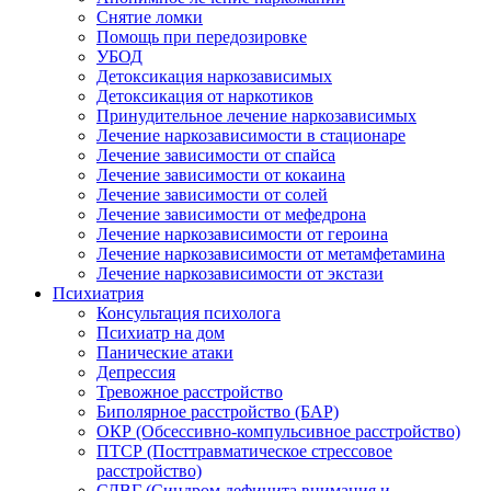
Снятие ломки
Помощь при передозировке
УБОД
Детоксикация наркозависимых
Детоксикация от наркотиков
Принудительное лечение наркозависимых
Лечение наркозависимости в стационаре
Лечение зависимости от спайса
Лечение зависимости от кокаина
Лечение зависимости от солей
Лечение зависимости от мефедрона
Лечение наркозависимости от героина
Лечение наркозависимости от метамфетамина
Лечение наркозависимости от экстази
Психиатрия
Консультация психолога
Психиатр на дом
Панические атаки
Депрессия
Тревожное расстройство
Биполярное расстройство (БАР)
ОКР (Обсессивно-компульсивное расстройство)
ПТСР (Посттравматическое стрессовое
расстройство)
СДВГ (Синдром дефицита внимания и