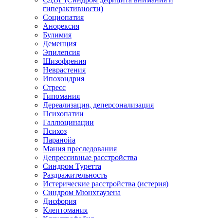
гиперактивности)
Социопатия
Анорексия
Булимия
Деменция
Эпилепсия
Шизофрения
Неврастения
Ипохондрия
Стресс
Гипомания
Дереализация, деперсонализация
Психопатии
Галлюцинации
Психоз
Паранойа
Мания преследования
Депрессивные расстройства
Синдром Туретта
Раздражительность
Истерические расстройства (истерия)
Синдром Мюнхгаузена
Дисфория
Клептомания