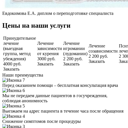
Евдокимова Е.А. диплом о переподготовке специалиста
Цены на наши услуги
Принудительное
лечение
Лечение
Лечение
Лечение
Псих
(выездная
зависимости
игромании
созависимости
лече
группа, метод
от курения
(лудомании)
2 200 руб.
2 30
убеждения)
3000 руб.
2 200 руб.
Заказать
Зака
4000 руб.
Заказать
Заказать
Заказать
Наши преимущества
Перед оказанием помощи – бесплатная консультация врача
Мы не передаем данные пациентов в госучреждения,
соблюдая анонимность
Выезжаем на адрес пациента в течение часа после обращения
Снижение симптомов после процедуры