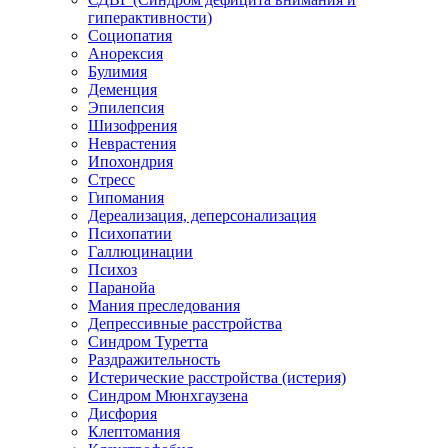
гиперактивности)
Социопатия
Анорексия
Булимия
Деменция
Эпилепсия
Шизофрения
Неврастения
Ипохондрия
Стресс
Гипомания
Дереализация, деперсонализация
Психопатии
Галлюцинации
Психоз
Паранойа
Мания преследования
Депрессивные расстройства
Синдром Туретта
Раздражительность
Истерические расстройства (истерия)
Синдром Мюнхгаузена
Дисфория
Клептомания