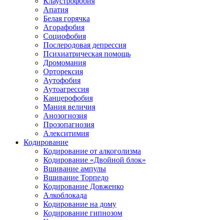
Клаустрофобия
Апатия
Белая горячка
Агорафобия
Социофобия
Послеродовая депрессия
Психиатрическая помощь
Дромомания
Орторексия
Аутофобия
Аутоагрессия
Канцерофобия
Мания величия
Анозогнозия
Прозопагнозия
Алекситимия
Кодирование
Кодирование от алкоголизма
Кодирование «Двойной блок»
Вшивание ампулы
Вшивание Торпедо
Кодирование Довженко
Алкоблокада
Кодирование на дому
Кодирование гипнозом