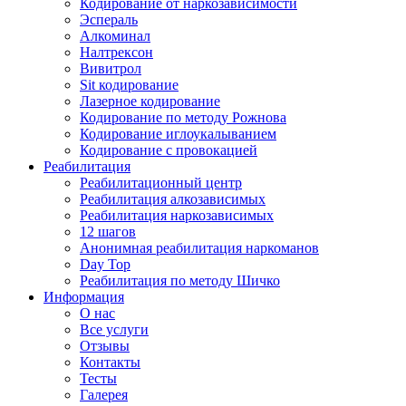
Кодирование от наркозависимости
Эспераль
Алкоминал
Налтрексон
Вивитрол
Sit кодирование
Лазерное кодирование
Кодирование по методу Рожнова
Кодирование иглоукалыванием
Кодирование с провокацией
Реабилитация
Реабилитационный центр
Реабилитация алкозависимых
Реабилитация наркозависимых
12 шагов
Анонимная реабилитация наркоманов
Day Top
Реабилитация по методу Шичко
Информация
О нас
Все услуги
Отзывы
Контакты
Тесты
Галерея