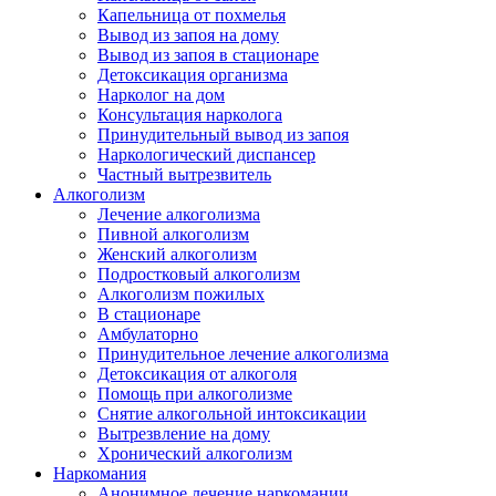
Капельница от похмелья
Вывод из запоя на дому
Вывод из запоя в стационаре
Детоксикация организма
Нарколог на дом
Консультация нарколога
Принудительный вывод из запоя
Наркологический диспансер
Частный вытрезвитель
Алкоголизм
Лечение алкоголизма
Пивной алкоголизм
Женский алкоголизм
Подростковый алкоголизм
Алкоголизм пожилых
В стационаре
Амбулаторно
Принудительное лечение алкоголизма
Детоксикация от алкоголя
Помощь при алкоголизме
Снятие алкогольной интоксикации
Вытрезвление на дому
Хронический алкоголизм
Наркомания
Анонимное лечение наркомании