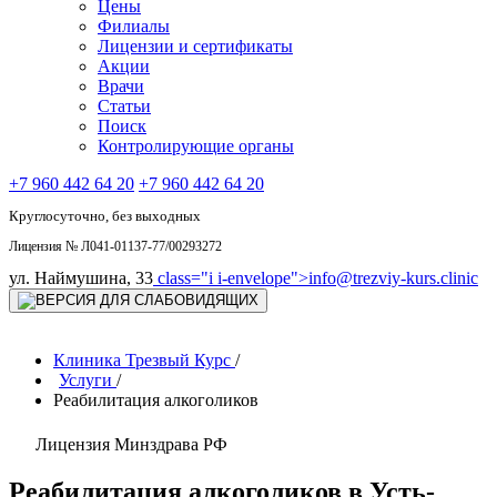
Цены
Филиалы
Лицензии и сертификаты
Акции
Врачи
Статьи
Поиск
Контролирующие органы
+7 960 442 64 20
+7 960 442 64 20
Круглосуточно, без выходных
Лицензия № Л041-01137-77/00293272
ул. Наймушина, 33
class="i i-envelope">
info@trezviy-kurs.clinic
Клиника Трезвый Курс
/
Услуги
/
Реабилитация алкоголиков
Лицензия Минздрава РФ
Реабилитация алкоголиков в Усть-