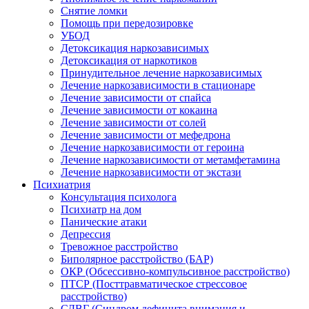
Снятие ломки
Помощь при передозировке
УБОД
Детоксикация наркозависимых
Детоксикация от наркотиков
Принудительное лечение наркозависимых
Лечение наркозависимости в стационаре
Лечение зависимости от спайса
Лечение зависимости от кокаина
Лечение зависимости от солей
Лечение зависимости от мефедрона
Лечение наркозависимости от героина
Лечение наркозависимости от метамфетамина
Лечение наркозависимости от экстази
Психиатрия
Консультация психолога
Психиатр на дом
Панические атаки
Депрессия
Тревожное расстройство
Биполярное расстройство (БАР)
ОКР (Обсессивно-компульсивное расстройство)
ПТСР (Посттравматическое стрессовое
расстройство)
СДВГ (Синдром дефицита внимания и