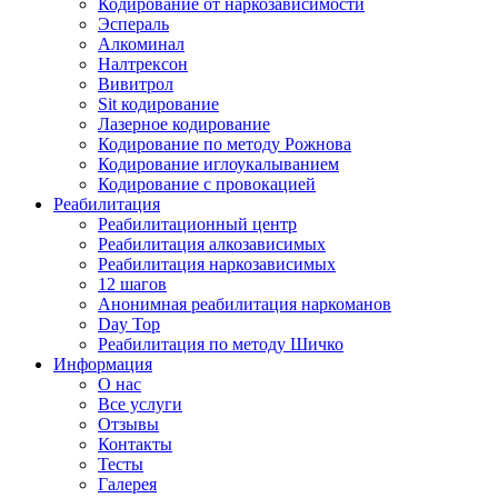
Кодирование от наркозависимости
Эспераль
Алкоминал
Налтрексон
Вивитрол
Sit кодирование
Лазерное кодирование
Кодирование по методу Рожнова
Кодирование иглоукалыванием
Кодирование с провокацией
Реабилитация
Реабилитационный центр
Реабилитация алкозависимых
Реабилитация наркозависимых
12 шагов
Анонимная реабилитация наркоманов
Day Top
Реабилитация по методу Шичко
Информация
О нас
Все услуги
Отзывы
Контакты
Тесты
Галерея