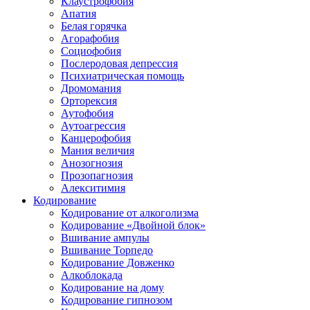
Клаустрофобия
Апатия
Белая горячка
Агорафобия
Социофобия
Послеродовая депрессия
Психиатрическая помощь
Дромомания
Орторексия
Аутофобия
Аутоагрессия
Канцерофобия
Мания величия
Анозогнозия
Прозопагнозия
Алекситимия
Кодирование
Кодирование от алкоголизма
Кодирование «Двойной блок»
Вшивание ампулы
Вшивание Торпедо
Кодирование Довженко
Алкоблокада
Кодирование на дому
Кодирование гипнозом