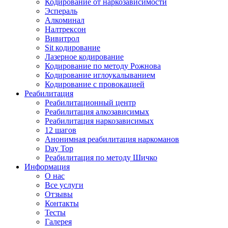
Кодирование от наркозависимости
Эспераль
Алкоминал
Налтрексон
Вивитрол
Sit кодирование
Лазерное кодирование
Кодирование по методу Рожнова
Кодирование иглоукалыванием
Кодирование с провокацией
Реабилитация
Реабилитационный центр
Реабилитация алкозависимых
Реабилитация наркозависимых
12 шагов
Анонимная реабилитация наркоманов
Day Top
Реабилитация по методу Шичко
Информация
О нас
Все услуги
Отзывы
Контакты
Тесты
Галерея