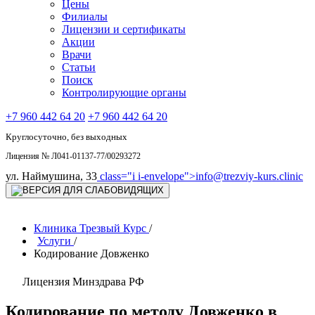
Цены
Филиалы
Лицензии и сертификаты
Акции
Врачи
Статьи
Поиск
Контролирующие органы
+7 960 442 64 20
+7 960 442 64 20
Круглосуточно, без выходных
Лицензия № Л041-01137-77/00293272
ул. Наймушина, 33
class="i i-envelope">
info@trezviy-kurs.clinic
Клиника Трезвый Курс
/
Услуги
/
Кодирование Довженко
Лицензия Минздрава РФ
Кодирование по методу Довженко в