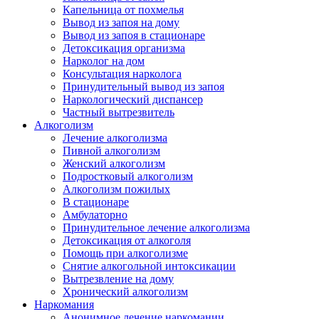
Капельница от похмелья
Вывод из запоя на дому
Вывод из запоя в стационаре
Детоксикация организма
Нарколог на дом
Консультация нарколога
Принудительный вывод из запоя
Наркологический диспансер
Частный вытрезвитель
Алкоголизм
Лечение алкоголизма
Пивной алкоголизм
Женский алкоголизм
Подростковый алкоголизм
Алкоголизм пожилых
В стационаре
Амбулаторно
Принудительное лечение алкоголизма
Детоксикация от алкоголя
Помощь при алкоголизме
Снятие алкогольной интоксикации
Вытрезвление на дому
Хронический алкоголизм
Наркомания
Анонимное лечение наркомании