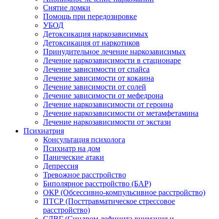
Снятие ломки
Помощь при передозировке
УБОД
Детоксикация наркозависимых
Детоксикация от наркотиков
Принудительное лечение наркозависимых
Лечение наркозависимости в стационаре
Лечение зависимости от спайса
Лечение зависимости от кокаина
Лечение зависимости от солей
Лечение зависимости от мефедрона
Лечение наркозависимости от героина
Лечение наркозависимости от метамфетамина
Лечение наркозависимости от экстази
Психиатрия
Консультация психолога
Психиатр на дом
Панические атаки
Депрессия
Тревожное расстройство
Биполярное расстройство (БАР)
ОКР (Обсессивно-компульсивное расстройство)
ПТСР (Посттравматическое стрессовое
расстройство)
СДВГ (Синдром дефицита внимания и