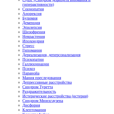
гиперактивности)
Социопатия
Анорексия
Булимия
Деменция
Эпилепсия
Шизофрения
Неврастения
Ипохондрия
Стресс
Гипомания
Дереализация, деперсонализация
Психопатии
Галлюцинации
Психоз
Паранойа
Мания преследования
Депрессивные расстройства
Синдром Туретта
Раздражительность
Истерические расстройства (истерия)
Синдром Мюнхгаузена
Дисфория
Клептомания