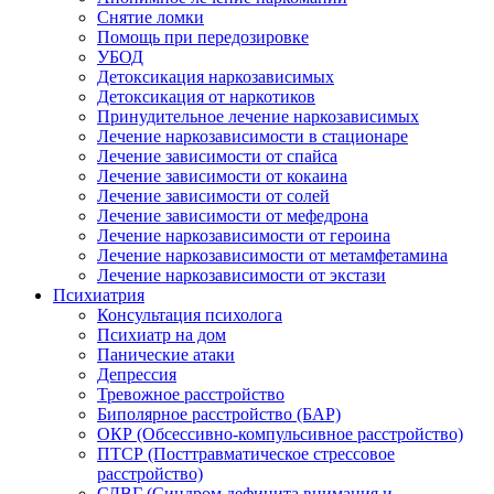
Снятие ломки
Помощь при передозировке
УБОД
Детоксикация наркозависимых
Детоксикация от наркотиков
Принудительное лечение наркозависимых
Лечение наркозависимости в стационаре
Лечение зависимости от спайса
Лечение зависимости от кокаина
Лечение зависимости от солей
Лечение зависимости от мефедрона
Лечение наркозависимости от героина
Лечение наркозависимости от метамфетамина
Лечение наркозависимости от экстази
Психиатрия
Консультация психолога
Психиатр на дом
Панические атаки
Депрессия
Тревожное расстройство
Биполярное расстройство (БАР)
ОКР (Обсессивно-компульсивное расстройство)
ПТСР (Посттравматическое стрессовое
расстройство)
СДВГ (Синдром дефицита внимания и