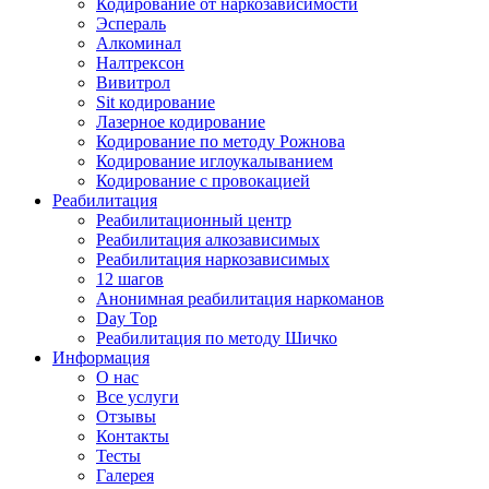
Кодирование от наркозависимости
Эспераль
Алкоминал
Налтрексон
Вивитрол
Sit кодирование
Лазерное кодирование
Кодирование по методу Рожнова
Кодирование иглоукалыванием
Кодирование с провокацией
Реабилитация
Реабилитационный центр
Реабилитация алкозависимых
Реабилитация наркозависимых
12 шагов
Анонимная реабилитация наркоманов
Day Top
Реабилитация по методу Шичко
Информация
О нас
Все услуги
Отзывы
Контакты
Тесты
Галерея