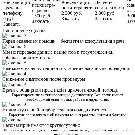
консультация
Консультация
Лечение
психиатра-
зав
врача по
психотерапевта
созависимости
нарколога
от 
телефону
2 300 руб.
2 300 руб.
1500 руб.
300
0 руб.
Заказать
Заказать
Заказать
Зак
Заказать
Наши преимущества
Перед оказанием помощи – бесплатная консультация врача
Мы не передаем данные пациентов в госучреждения,
соблюдая анонимность
Выезжаем на адрес пациента в течение часа после обращения
Снижение симптомов после процедуры
Врачи с обширной практикой наркологической помощи
Гарантируем квалифицированную диагностику. Все врачи имеют
необходимый опыт и стаж работы в наркологии.
Индивидуальный подбор лечения и медикаментов
Гарантия наркологической помощи вашим родственникам и близким.
Вызовы принимаются круглосуточно
Получите консультацию анонимно, оставив заявку на обратный звонок или
позвоните сами.