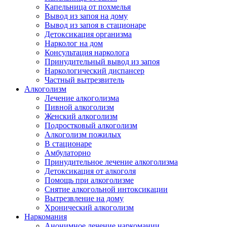
Капельница от похмелья
Вывод из запоя на дому
Вывод из запоя в стационаре
Детоксикация организма
Нарколог на дом
Консультация нарколога
Принудительный вывод из запоя
Наркологический диспансер
Частный вытрезвитель
Алкоголизм
Лечение алкоголизма
Пивной алкоголизм
Женский алкоголизм
Подростковый алкоголизм
Алкоголизм пожилых
В стационаре
Амбулаторно
Принудительное лечение алкоголизма
Детоксикация от алкоголя
Помощь при алкоголизме
Снятие алкогольной интоксикации
Вытрезвление на дому
Хронический алкоголизм
Наркомания
Анонимное лечение наркомании