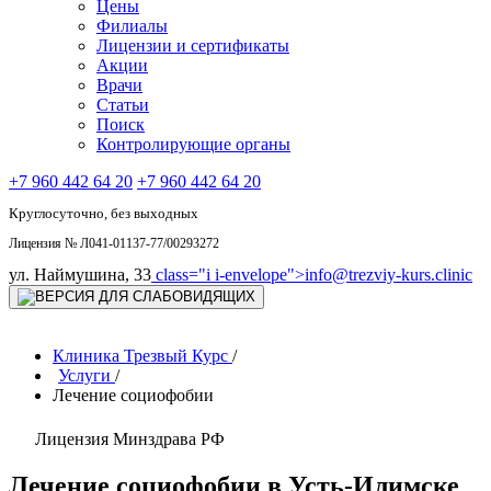
Цены
Филиалы
Лицензии и сертификаты
Акции
Врачи
Статьи
Поиск
Контролирующие органы
+7 960 442 64 20
+7 960 442 64 20
Круглосуточно, без выходных
Лицензия № Л041-01137-77/00293272
ул. Наймушина, 33
class="i i-envelope">
info@trezviy-kurs.clinic
Клиника Трезвый Курс
/
Услуги
/
Лечение социофобии
Лицензия Минздрава РФ
Лечение социофобии в Усть-Илимске