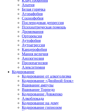
Клаустрофобия
Апатия
Белая горячка
Агорафобия
Социофобия
Послеродовая депрессия
Психиатрическая помощь
Дромомания
Орторексия
Аутофобия
Аутоагрессия
Канцерофобия
Мания величия
Анозогнозия
Прозопагнозия
Алекситимия
Кодирование
Кодирование от алкоголизма
Кодирование «Двойной блок»
Вшивание ампулы
Вшивание Торпедо
Кодирование Довженко
Алкоблокада
Кодирование на дому
Кодирование гипнозом