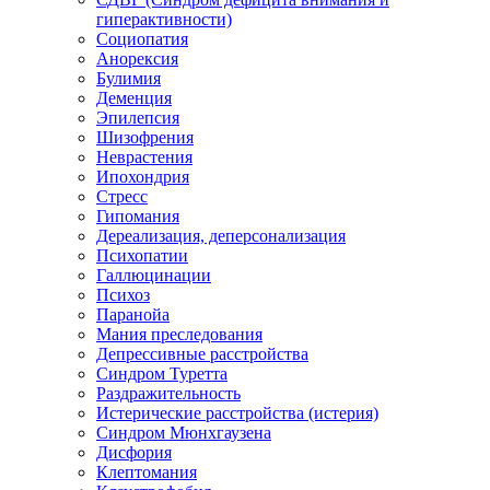
гиперактивности)
Социопатия
Анорексия
Булимия
Деменция
Эпилепсия
Шизофрения
Неврастения
Ипохондрия
Стресс
Гипомания
Дереализация, деперсонализация
Психопатии
Галлюцинации
Психоз
Паранойа
Мания преследования
Депрессивные расстройства
Синдром Туретта
Раздражительность
Истерические расстройства (истерия)
Синдром Мюнхгаузена
Дисфория
Клептомания