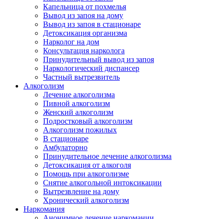
Капельница от похмелья
Вывод из запоя на дому
Вывод из запоя в стационаре
Детоксикация организма
Нарколог на дом
Консультация нарколога
Принудительный вывод из запоя
Наркологический диспансер
Частный вытрезвитель
Алкоголизм
Лечение алкоголизма
Пивной алкоголизм
Женский алкоголизм
Подростковый алкоголизм
Алкоголизм пожилых
В стационаре
Амбулаторно
Принудительное лечение алкоголизма
Детоксикация от алкоголя
Помощь при алкоголизме
Снятие алкогольной интоксикации
Вытрезвление на дому
Хронический алкоголизм
Наркомания
Анонимное лечение наркомании