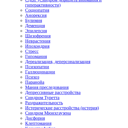
гиперактивности)
Социопатия
Анорексия
Булимия
Деменция
Эпилепсия
Шизофрения
Неврастения
Ипохондрия
Стресс
Гипомания
Дереализация, деперсонализация
Психопатии
Галлюцинации
Психоз
Паранойа
Мания преследования
Депрессивные расстройства
Синдром Туретта
Раздражительность
Истерические расстройства (истерия)
Синдром Мюнхгаузена
Дисфория
Клептомания