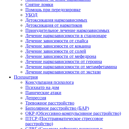
Снятие ломки
Помощь при передозировке
УБОД
Детоксикация наркозависимых
Детоксикация от наркотиков
Принудительное лечение наркозависимых
Лечение наркозависимости в стационаре
Лечение зависимости от спайса
Лечение зависимости от кокаина
Лечение зависимости от солей
Лечение зависимости от мефедрона
Лечение наркозависимости от героина
Лечение наркозависимости от метамфетамина
Лечение наркозависимости от экстази
Психиатрия
Консультация психолога
Психиатр на дом
Панические атаки
Депрессия
Тревожное расстройство
Биполярное расстройство (БАР)
ОКР (Обсессивно-компульсивное расстройство)
ПТСР (Посттравматическое стрессовое
расстройство)
СДВГ (Синдром дефицита внимания и