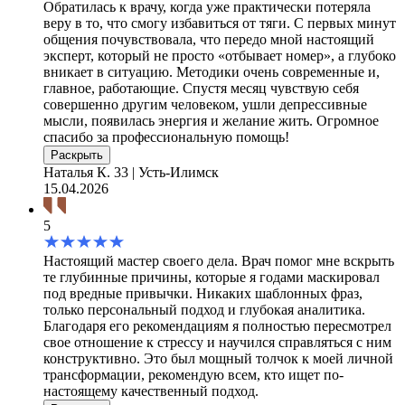
Обратилась к врачу, когда уже практически потеряла
веру в то, что смогу избавиться от тяги. С первых минут
общения почувствовала, что передо мной настоящий
эксперт, который не просто «отбывает номер», а глубоко
вникает в ситуацию. Методики очень современные и,
главное, работающие. Спустя месяц чувствую себя
совершенно другим человеком, ушли депрессивные
мысли, появилась энергия и желание жить. Огромное
спасибо за профессиональную помощь!
Раскрыть
Наталья К.
33 | Усть-Илимск
15.04.2026
5
Настоящий мастер своего дела. Врач помог мне вскрыть
те глубинные причины, которые я годами маскировал
под вредные привычки. Никаких шаблонных фраз,
только персональный подход и глубокая аналитика.
Благодаря его рекомендациям я полностью пересмотрел
свое отношение к стрессу и научился справляться с ним
конструктивно. Это был мощный толчок к моей личной
трансформации, рекомендую всем, кто ищет по-
настоящему качественный подход.