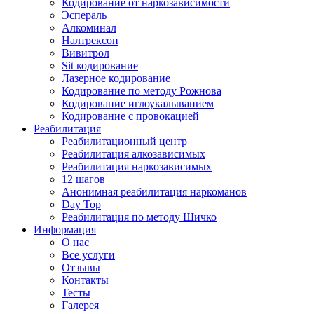
Кодирование от наркозависимости
Эспераль
Алкоминал
Налтрексон
Вивитрол
Sit кодирование
Лазерное кодирование
Кодирование по методу Рожнова
Кодирование иглоукалыванием
Кодирование с провокацией
Реабилитация
Реабилитационный центр
Реабилитация алкозависимых
Реабилитация наркозависимых
12 шагов
Анонимная реабилитация наркоманов
Day Top
Реабилитация по методу Шичко
Информация
О нас
Все услуги
Отзывы
Контакты
Тесты
Галерея