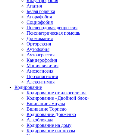
Клаустрофобия
Апатия
Белая горячка
Агорафобия
Социофобия
Послеродовая депрессия
Психиатрическая помощь
Дромомания
Орторексия
Аутофобия
Аутоагрессия
Канцерофобия
Мания величия
Анозогнозия
Прозопагнозия
Алекситимия
Кодирование
Кодирование от алкоголизма
Кодирование «Двойной блок»
Вшивание ампулы
Вшивание Торпедо
Кодирование Довженко
Алкоблокада
Кодирование на дому
Кодирование гипнозом