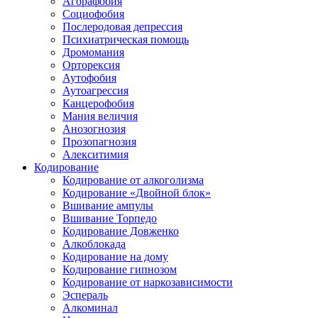
Агорафобия
Социофобия
Послеродовая депрессия
Психиатрическая помощь
Дромомания
Орторексия
Аутофобия
Аутоагрессия
Канцерофобия
Мания величия
Анозогнозия
Прозопагнозия
Алекситимия
Кодирование
Кодирование от алкоголизма
Кодирование «Двойной блок»
Вшивание ампулы
Вшивание Торпедо
Кодирование Довженко
Алкоблокада
Кодирование на дому
Кодирование гипнозом
Кодирование от наркозависимости
Эспераль
Алкоминал