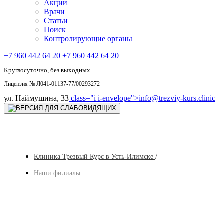
Акции
Врачи
Статьи
Поиск
Контролирующие органы
+7 960 442 64 20
+7 960 442 64 20
Круглосуточно, без выходных
Лицензия № Л041-01137-77/00293272
ул. Наймушина, 33
class="i i-envelope">
info@trezviy-kurs.clinic
Клиника Трезвый Курс в Усть-Илимске
/
Наши филиалы