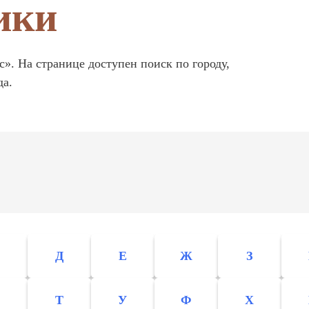
ики
. На странице доступен поиск по городу,
да.
Д
Е
Ж
З
С
Т
У
Ф
Х