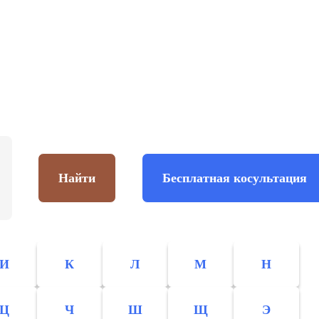
Найти
Бесплатная косультация
И
К
Л
М
Н
Ц
Ч
Ш
Щ
Э