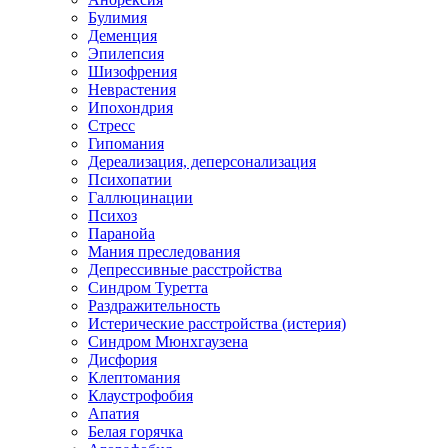
Булимия
Деменция
Эпилепсия
Шизофрения
Неврастения
Ипохондрия
Стресс
Гипомания
Дереализация, деперсонализация
Психопатии
Галлюцинации
Психоз
Паранойа
Мания преследования
Депрессивные расстройства
Синдром Туретта
Раздражительность
Истерические расстройства (истерия)
Синдром Мюнхгаузена
Дисфория
Клептомания
Клаустрофобия
Апатия
Белая горячка