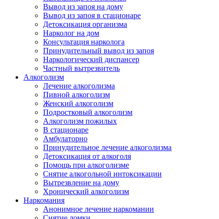
Вывод из запоя на дому
Вывод из запоя в стационаре
Детоксикация организма
Нарколог на дом
Консультация нарколога
Принудительный вывод из запоя
Наркологический диспансер
Частный вытрезвитель
Алкоголизм
Лечение алкоголизма
Пивной алкоголизм
Женский алкоголизм
Подростковый алкоголизм
Алкоголизм пожилых
В стационаре
Амбулаторно
Принудительное лечение алкоголизма
Детоксикация от алкоголя
Помощь при алкоголизме
Снятие алкогольной интоксикации
Вытрезвление на дому
Хронический алкоголизм
Наркомания
Анонимное лечение наркомании
Снятие ломки