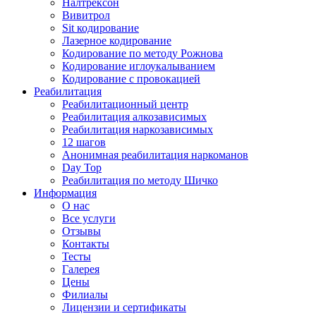
Налтрексон
Вивитрол
Sit кодирование
Лазерное кодирование
Кодирование по методу Рожнова
Кодирование иглоукалыванием
Кодирование с провокацией
Реабилитация
Реабилитационный центр
Реабилитация алкозависимых
Реабилитация наркозависимых
12 шагов
Анонимная реабилитация наркоманов
Day Top
Реабилитация по методу Шичко
Информация
О нас
Все услуги
Отзывы
Контакты
Тесты
Галерея
Цены
Филиалы
Лицензии и сертификаты