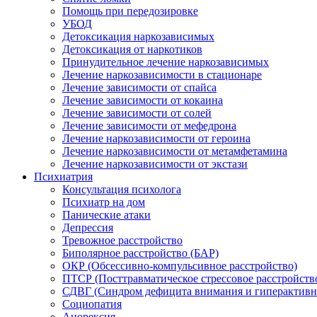
Помощь при передозировке
УБОД
Детоксикация наркозависимых
Детоксикация от наркотиков
Принудительное лечение наркозависимых
Лечение наркозависимости в стационаре
Лечение зависимости от спайса
Лечение зависимости от кокаина
Лечение зависимости от солей
Лечение зависимости от мефедрона
Лечение наркозависимости от героина
Лечение наркозависимости от метамфетамина
Лечение наркозависимости от экстази
Психиатрия
Консультация психолога
Психиатр на дом
Панические атаки
Депрессия
Тревожное расстройство
Биполярное расстройство (БАР)
ОКР (Обсессивно-компульсивное расстройство)
ПТСР (Посттравматическое стрессовое расстройств
СДВГ (Синдром дефицита внимания и гиперактивн
Социопатия
Анорексия