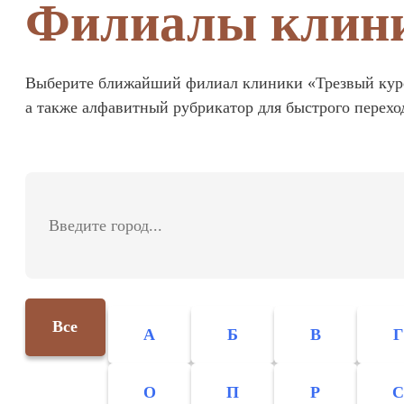
Филиалы клин
Выберите ближайший филиал клиники «Трезвый курс»
а также алфавитный рубрикатор для быстрого перехо
Все
А
Б
В
Г
О
П
Р