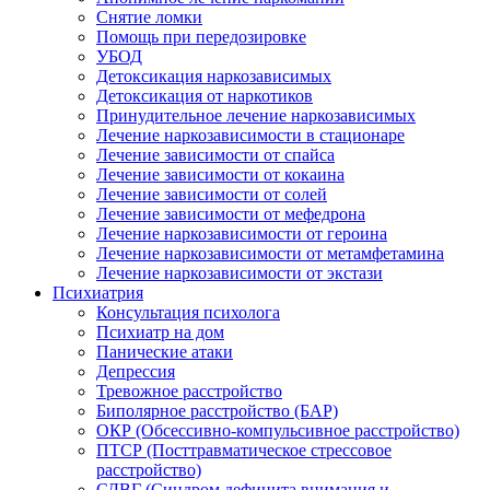
Снятие ломки
Помощь при передозировке
УБОД
Детоксикация наркозависимых
Детоксикация от наркотиков
Принудительное лечение наркозависимых
Лечение наркозависимости в стационаре
Лечение зависимости от спайса
Лечение зависимости от кокаина
Лечение зависимости от солей
Лечение зависимости от мефедрона
Лечение наркозависимости от героина
Лечение наркозависимости от метамфетамина
Лечение наркозависимости от экстази
Психиатрия
Консультация психолога
Психиатр на дом
Панические атаки
Депрессия
Тревожное расстройство
Биполярное расстройство (БАР)
ОКР (Обсессивно-компульсивное расстройство)
ПТСР (Посттравматическое стрессовое
расстройство)
СДВГ (Синдром дефицита внимания и