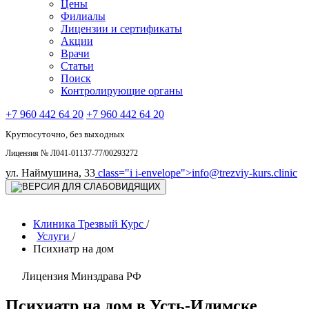
Цены
Филиалы
Лицензии и сертификаты
Акции
Врачи
Статьи
Поиск
Контролирующие органы
+7 960 442 64 20
+7 960 442 64 20
Круглосуточно, без выходных
Лицензия № Л041-01137-77/00293272
ул. Наймушина, 33
class="i i-envelope">
info@trezviy-kurs.clinic
Клиника Трезвый Курс
/
Услуги
/
Психиатр на дом
Лицензия Минздрава РФ
Психиатр на дом в Усть-Илимске