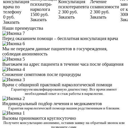
консультация
Консультация
Лечение
психиатра-
зав
врача по
психотерапевта
созависимости
нарколога
от 
телефону
2 300 руб.
2 300 руб.
1500 руб.
300
0 руб.
Заказать
Заказать
Заказать
Зак
Заказать
Наши преимущества
Перед оказанием помощи – бесплатная консультация врача
Мы не передаем данные пациентов в госучреждения,
соблюдая анонимность
Выезжаем на адрес пациента в течение часа после обращения
Снижение симптомов после процедуры
Врачи с обширной практикой наркологической помощи
Гарантируем квалифицированную диагностику. Все врачи имеют
необходимый опыт и стаж работы в наркологии.
Индивидуальный подбор лечения и медикаментов
Гарантия наркологической помощи вашим родственникам и близким.
Вызовы принимаются круглосуточно
Получите консультацию анонимно, оставив заявку на обратный звонок или
позвоните сами.