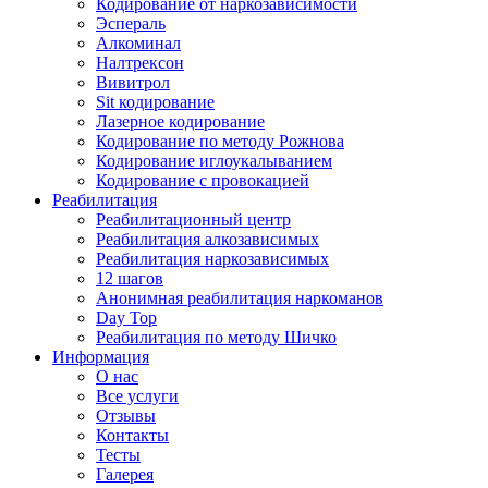
Кодирование от наркозависимости
Эспераль
Алкоминал
Налтрексон
Вивитрол
Sit кодирование
Лазерное кодирование
Кодирование по методу Рожнова
Кодирование иглоукалыванием
Кодирование с провокацией
Реабилитация
Реабилитационный центр
Реабилитация алкозависимых
Реабилитация наркозависимых
12 шагов
Анонимная реабилитация наркоманов
Day Top
Реабилитация по методу Шичко
Информация
О нас
Все услуги
Отзывы
Контакты
Тесты
Галерея