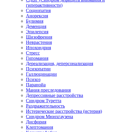
гиперактивности)
Социопатия
Анорексия
Булимия
Деменция
Эпилепсия
Шизофрения
Неврастения
Ипохондрия
Стресс
Гипомания
Дереализация, деперсонализация
Психопатии
Галлюцинации
Психоз
Паранойа
Мания преследования
Депрессивные расстройства
Синдром Туретта
Раздражительность
Истерические расстройства (истерия)
Синдром Мюнхгаузена
Дисфория
Клептомания