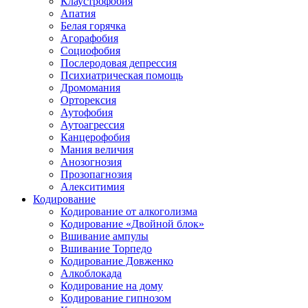
Клаустрофобия
Апатия
Белая горячка
Агорафобия
Социофобия
Послеродовая депрессия
Психиатрическая помощь
Дромомания
Орторексия
Аутофобия
Аутоагрессия
Канцерофобия
Мания величия
Анозогнозия
Прозопагнозия
Алекситимия
Кодирование
Кодирование от алкоголизма
Кодирование «Двойной блок»
Вшивание ампулы
Вшивание Торпедо
Кодирование Довженко
Алкоблокада
Кодирование на дому
Кодирование гипнозом