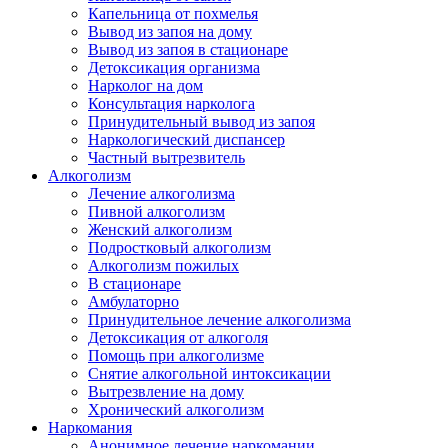
Капельница от похмелья
Вывод из запоя на дому
Вывод из запоя в стационаре
Детоксикация организма
Нарколог на дом
Консультация нарколога
Принудительный вывод из запоя
Наркологический диспансер
Частный вытрезвитель
Алкоголизм
Лечение алкоголизма
Пивной алкоголизм
Женский алкоголизм
Подростковый алкоголизм
Алкоголизм пожилых
В стационаре
Амбулаторно
Принудительное лечение алкоголизма
Детоксикация от алкоголя
Помощь при алкоголизме
Снятие алкогольной интоксикации
Вытрезвление на дому
Хронический алкоголизм
Наркомания
Анонимное лечение наркомании