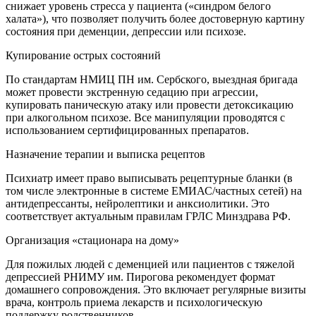
снижает уровень стресса у пациента («синдром белого
халата»), что позволяет получить более достоверную картину
состояния при деменции, депрессии или психозе.
Купирование острых состояний
По стандартам НМИЦ ПН им. Сербского, выездная бригада
может провести экстренную седацию при агрессии,
купировать паническую атаку или провести детоксикацию
при алкогольном психозе. Все манипуляции проводятся с
использованием сертифицированных препаратов.
Назначение терапии и выписка рецептов
Психиатр имеет право выписывать рецептурные бланки (в
том числе электронные в системе ЕМИАС/частных сетей) на
антидепрессанты, нейролептики и анксиолитики. Это
соответствует актуальным правилам ГРЛС Минздрава РФ.
Организация «стационара на дому»
Для пожилых людей с деменцией или пациентов с тяжелой
депрессией РНИМУ им. Пирогова рекомендует формат
домашнего сопровождения. Это включает регулярные визиты
врача, контроль приема лекарств и психологическую
поддержку родственников.