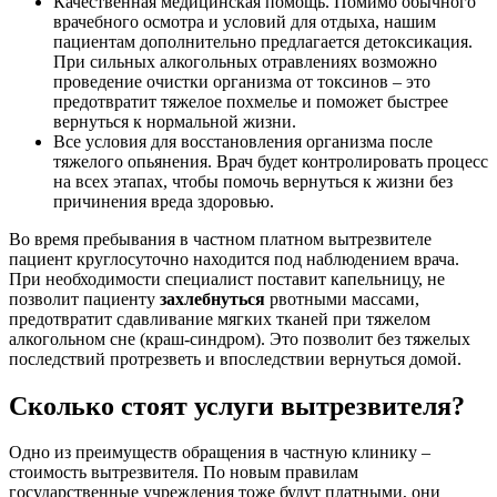
Качественная медицинская помощь. Помимо обычного
врачебного осмотра и условий для отдыха, нашим
пациентам дополнительно предлагается детоксикация.
При сильных алкогольных отравлениях возможно
проведение очистки организма от токсинов – это
предотвратит тяжелое похмелье и поможет быстрее
вернуться к нормальной жизни.
Все условия для восстановления организма после
тяжелого опьянения. Врач будет контролировать процесс
на всех этапах, чтобы помочь вернуться к жизни без
причинения вреда здоровью.
Во время пребывания в частном платном вытрезвителе
пациент круглосуточно находится под наблюдением врача.
При необходимости специалист поставит капельницу, не
позволит пациенту
захлебнуться
рвотными массами,
предотвратит сдавливание мягких тканей при тяжелом
алкогольном сне (краш-синдром). Это позволит без тяжелых
последствий протрезветь и впоследствии вернуться домой.
Сколько стоят услуги вытрезвителя?
Одно из преимуществ обращения в частную клинику –
стоимость вытрезвителя. По новым правилам
государственные учреждения тоже будут платными, они