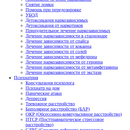
Снятие ломки
Помощь при передозировке
УБОД
Детоксикация наркозависимых
Детоксикация от наркотиков
Принудительное лечение наркозависимых
Лечение наркозависимости в стационаре
Лечение зависимости от спайса
Лечение зависимости от кокаина
Лечение зависимости от солей
Лечение зависимости от мефедрона
Лечение наркозависимости от героина
Лечение наркозависимости от метамфетамина
Лечение наркозависимости от экстази
Психиатрия
Консультация психолога
Психиатр на дом
Панические атаки
Депрессия
Тревожное расстройство
Биполярное расстройство (БАР)
ОКР (Обсессивно-компульсивное расстройство)
ПТСР (Посттравматическое стрессовое
расстройство)
СДВГ (Синдром дефицита внимания и