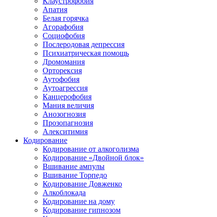
Клаустрофобия
Апатия
Белая горячка
Агорафобия
Социофобия
Послеродовая депрессия
Психиатрическая помощь
Дромомания
Орторексия
Аутофобия
Аутоагрессия
Канцерофобия
Мания величия
Анозогнозия
Прозопагнозия
Алекситимия
Кодирование
Кодирование от алкоголизма
Кодирование «Двойной блок»
Вшивание ампулы
Вшивание Торпедо
Кодирование Довженко
Алкоблокада
Кодирование на дому
Кодирование гипнозом