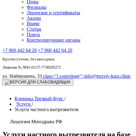
Цены
Филиалы
Лицензии и сертификаты
Акции
Врачи
Статьи
Поиск
Контролирующие органы
+7 960 442 64 20
+7 960 442 64 20
Круглосуточно, без выходных
Лицензия № Л041-01137-77/00293272
ул. Наймушина, 33
class="i i-envelope">
info@trezviy-kurs.clinic
Клиника Трезвый Курс
/
Услуги
/
Услуги частного вытрезвителя
Лицензия Минздрава РФ
Услуги частного вытрезвителя на базе