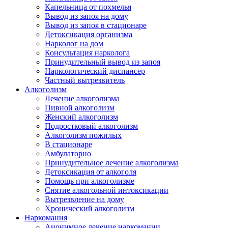
Капельница от похмелья
Вывод из запоя на дому
Вывод из запоя в стационаре
Детоксикация организма
Нарколог на дом
Консультация нарколога
Принудительный вывод из запоя
Наркологический диспансер
Частный вытрезвитель
Алкоголизм
Лечение алкоголизма
Пивной алкоголизм
Женский алкоголизм
Подростковый алкоголизм
Алкоголизм пожилых
В стационаре
Амбулаторно
Принудительное лечение алкоголизма
Детоксикация от алкоголя
Помощь при алкоголизме
Снятие алкогольной интоксикации
Вытрезвление на дому
Хронический алкоголизм
Наркомания
Анонимное лечение наркомании