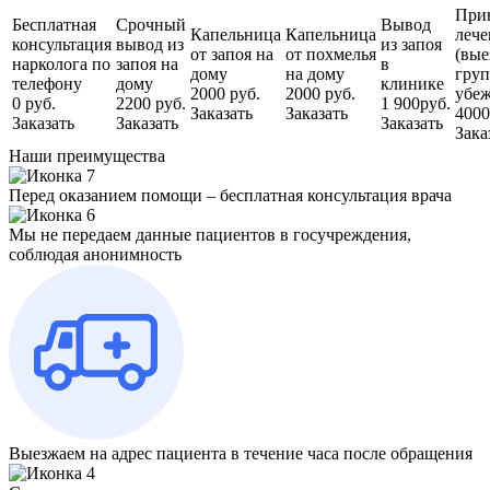
При
Бесплатная
Срочный
Вывод
Капельница
Капельница
лече
консультация
вывод из
из запоя
от запоя на
от похмелья
(вые
нарколога по
запоя на
в
дому
на дому
груп
телефону
дому
клинике
2000 руб.
2000 руб.
убеж
0 руб.
2200 руб.
1 900руб.
Заказать
Заказать
4000
Заказать
Заказать
Заказать
Зака
Наши преимущества
Перед оказанием помощи – бесплатная консультация врача
Мы не передаем данные пациентов в госучреждения,
соблюдая анонимность
Выезжаем на адрес пациента в течение часа после обращения