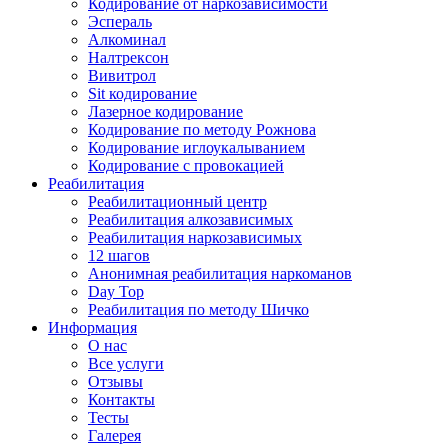
Кодирование от наркозависимости
Эспераль
Алкоминал
Налтрексон
Вивитрол
Sit кодирование
Лазерное кодирование
Кодирование по методу Рожнова
Кодирование иглоукалыванием
Кодирование с провокацией
Реабилитация
Реабилитационный центр
Реабилитация алкозависимых
Реабилитация наркозависимых
12 шагов
Анонимная реабилитация наркоманов
Day Top
Реабилитация по методу Шичко
Информация
О нас
Все услуги
Отзывы
Контакты
Тесты
Галерея