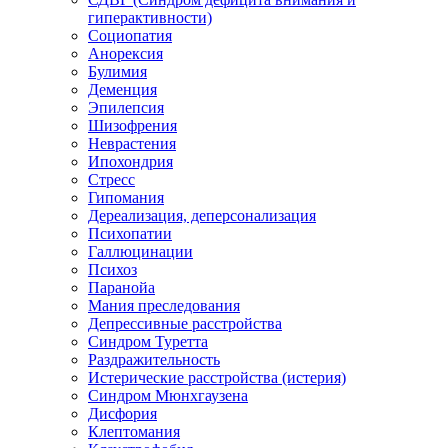
гиперактивности)
Социопатия
Анорексия
Булимия
Деменция
Эпилепсия
Шизофрения
Неврастения
Ипохондрия
Стресс
Гипомания
Дереализация, деперсонализация
Психопатии
Галлюцинации
Психоз
Паранойа
Мания преследования
Депрессивные расстройства
Синдром Туретта
Раздражительность
Истерические расстройства (истерия)
Синдром Мюнхгаузена
Дисфория
Клептомания