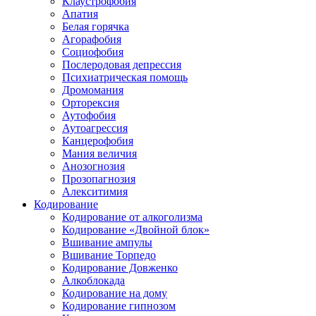
Клаустрофобия
Апатия
Белая горячка
Агорафобия
Социофобия
Послеродовая депрессия
Психиатрическая помощь
Дромомания
Орторексия
Аутофобия
Аутоагрессия
Канцерофобия
Мания величия
Анозогнозия
Прозопагнозия
Алекситимия
Кодирование
Кодирование от алкоголизма
Кодирование «Двойной блок»
Вшивание ампулы
Вшивание Торпедо
Кодирование Довженко
Алкоблокада
Кодирование на дому
Кодирование гипнозом