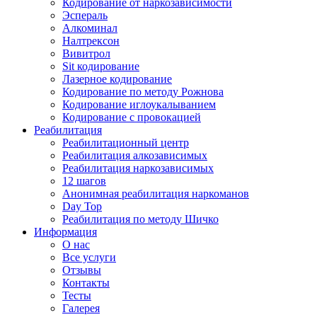
Кодирование от наркозависимости
Эспераль
Алкоминал
Налтрексон
Вивитрол
Sit кодирование
Лазерное кодирование
Кодирование по методу Рожнова
Кодирование иглоукалыванием
Кодирование с провокацией
Реабилитация
Реабилитационный центр
Реабилитация алкозависимых
Реабилитация наркозависимых
12 шагов
Анонимная реабилитация наркоманов
Day Top
Реабилитация по методу Шичко
Информация
О нас
Все услуги
Отзывы
Контакты
Тесты
Галерея