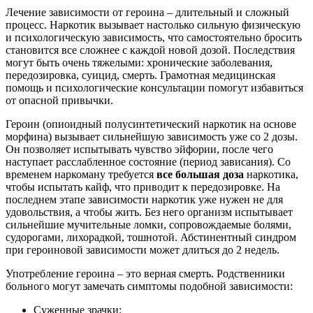
Лечение зависимости от героина – длительный и сложный
процесс. Наркотик вызывает настолько сильную физическую
и психологическую зависимость, что самостоятельно бросить
становится все сложнее с каждой новой дозой. Последствия
могут быть очень тяжелыми: хронические заболевания,
передозировка, суицид, смерть. Грамотная медицинская
помощь и психологические консультации помогут избавиться
от опасной привычки.
Героин (опиоидный полусинтетический наркотик на основе
морфина) вызывает сильнейшую зависимость уже со 2 дозы.
Он позволяет испытывать чувство эйфории, после чего
наступает расслабленное состояние (период зависания). Со
временем наркоману требуется
все большая доза
наркотика,
чтобы испытать кайф, что приводит к передозировке. На
последнем этапе зависимости наркотик уже нужен не для
удовольствия, а чтобы жить. Без него организм испытывает
сильнейшие мучительные ломки, сопровождаемые болями,
судорогами, лихорадкой, тошнотой. Абстинентный синдром
при героиновой зависимости может длиться до 2 недель.
Употребление героина – это верная смерть. Родственники
больного могут замечать симптомы подобной зависимости:
Суженные зрачки;