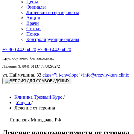
Цены
Филиалы
Лицензии и сертификаты
Акции
Врачи
Статьи
Поиск
Контролирующие органы
+7 960 442 64 20
+7 960 442 64 20
Круглосуточно, без выходных
Лицензия № Л041-01137-77/00293272
ул. Наймушина, 33
class="i i-envelope">
info@trezviy-kurs.clinic
Клиника Трезвый Курс
/
Услуги
/
Лечение от героина
Лицензия Минздрава РФ
Лечение наркозависимости от героина