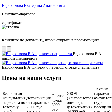
Евдокимова Екатерина Анатольевна
Психиатр-нарколог
сертификаты
Кликните по документу, чтобы открыть в просмотрщике.
Евдокимова Е.А.
диплом специалиста
Евдокимова Е.А. диплом о переподготовке специалиста
Цены на наши услуги
Лечение
Бесплатная
УБОД
наркоман
Снятие
консультация
Детоксикация
(Ультрабыстрая
амбулатор
ломки
нарколога по
от наркотиков
опиоидная
(курс
3000
телефону
2 300 руб.
детоксикация)
посещени
руб.
0 руб.
Заказать
24 000 руб.
клиники)