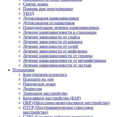
Снятие ломки
Помощь при передозировке
УБОД
Детоксикация наркозависимых
Детоксикация от наркотиков
Принудительное лечение наркозависимых
Лечение наркозависимости в стационаре
Лечение зависимости от спайса
Лечение зависимости от кокаина
Лечение зависимости от солей
Лечение зависимости от мефедрона
Лечение наркозависимости от героина
Лечение наркозависимости от метамфетамина
Лечение наркозависимости от экстази
Психиатрия
Консультация психолога
Психиатр на дом
Панические атаки
Депрессия
Тревожное расстройство
Биполярное расстройство (БАР)
ОКР (Обсессивно-компульсивное расстройство)
ПТСР (Посттравматическое стрессовое
расстройство)
СДВГ (Синдром дефицита внимания и