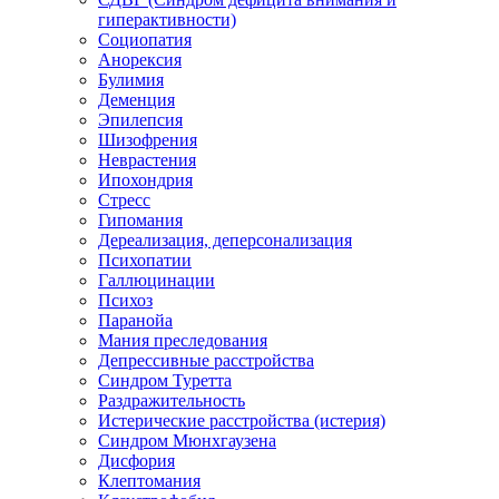
гиперактивности)
Социопатия
Анорексия
Булимия
Деменция
Эпилепсия
Шизофрения
Неврастения
Ипохондрия
Стресс
Гипомания
Дереализация, деперсонализация
Психопатии
Галлюцинации
Психоз
Паранойа
Мания преследования
Депрессивные расстройства
Синдром Туретта
Раздражительность
Истерические расстройства (истерия)
Синдром Мюнхгаузена
Дисфория
Клептомания