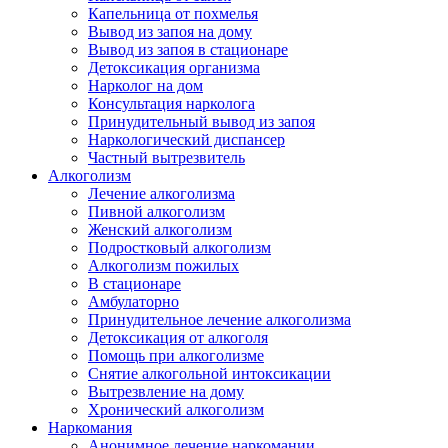
Капельница от похмелья
Вывод из запоя на дому
Вывод из запоя в стационаре
Детоксикация организма
Нарколог на дом
Консультация нарколога
Принудительный вывод из запоя
Наркологический диспансер
Частный вытрезвитель
Алкоголизм
Лечение алкоголизма
Пивной алкоголизм
Женский алкоголизм
Подростковый алкоголизм
Алкоголизм пожилых
В стационаре
Амбулаторно
Принудительное лечение алкоголизма
Детоксикация от алкоголя
Помощь при алкоголизме
Снятие алкогольной интоксикации
Вытрезвление на дому
Хронический алкоголизм
Наркомания
Анонимное лечение наркомании