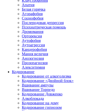
Клаустрофобия
Апатия
Белая горячка
Агорафобия
Социофобия
Послеродовая депрессия
Психиатрическая помощь
Дромомания
Орторексия
Аутофобия
Аутоагрессия
Канцерофобия
Мания величия
Анозогнозия
Прозопагнозия
Алекситимия
Кодирование
Кодирование от алкоголизма
Кодирование «Двойной блок»
Вшивание ампулы
Вшивание Торпедо
Кодирование Довженко
Алкоблокада
Кодирование на дому
Кодирование гипнозом