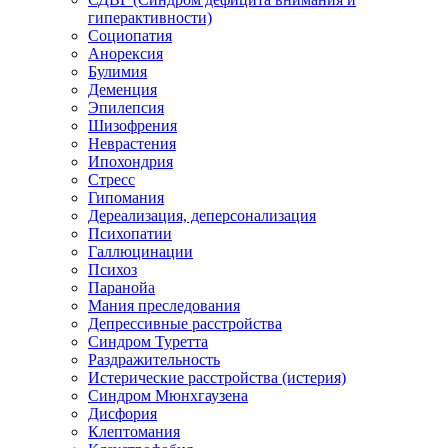
гиперактивности)
Социопатия
Анорексия
Булимия
Деменция
Эпилепсия
Шизофрения
Неврастения
Ипохондрия
Стресс
Гипомания
Дереализация, деперсонализация
Психопатии
Галлюцинации
Психоз
Паранойа
Мания преследования
Депрессивные расстройства
Синдром Туретта
Раздражительность
Истерические расстройства (истерия)
Синдром Мюнхгаузена
Дисфория
Клептомания