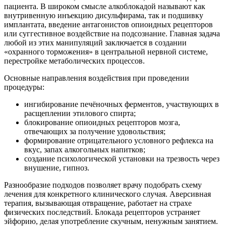
пациента. В широком смысле алкоблокадой называют как
внутривенную инъекцию дисульфирама, так и подшивку
имплантата, введение антагонистов опиоидных рецепторов
или суггестивное воздействие на подсознание. Главная задача
любой из этих манипуляций заключается в создании
«охранного торможения» в центральной нервной системе,
перестройке метаболических процессов.
Основные направления воздействия при проведении
процедуры:
ингибирование печёночных ферментов, участвующих в
расщеплении этилового спирта;
блокирование опиоидных рецепторов мозга,
отвечающих за получение удовольствия;
формирование отрицательного условного рефлекса на
вкус, запах алкогольных напитков;
создание психологической установки на трезвость через
внушение, гипноз.
Разнообразие подходов позволяет врачу подобрать схему
лечения для конкретного клинического случая. Аверсивная
терапия, вызывающая отвращение, работает на страхе
физических последствий. Блокада рецепторов устраняет
эйфорию, делая употребление скучным, ненужным занятием.