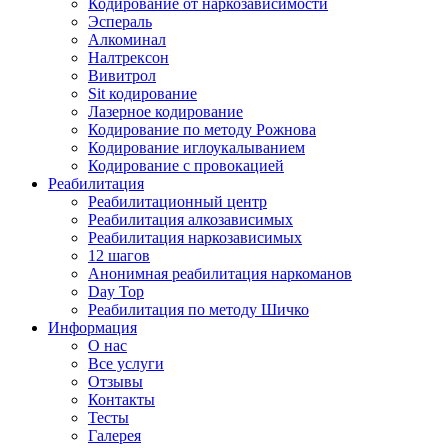
Кодирование от наркозависимости
Эспераль
Алкоминал
Налтрексон
Вивитрол
Sit кодирование
Лазерное кодирование
Кодирование по методу Рожнова
Кодирование иглоукалыванием
Кодирование с провокацией
Реабилитация
Реабилитационный центр
Реабилитация алкозависимых
Реабилитация наркозависимых
12 шагов
Анонимная реабилитация наркоманов
Day Top
Реабилитация по методу Шичко
Информация
О нас
Все услуги
Отзывы
Контакты
Тесты
Галерея