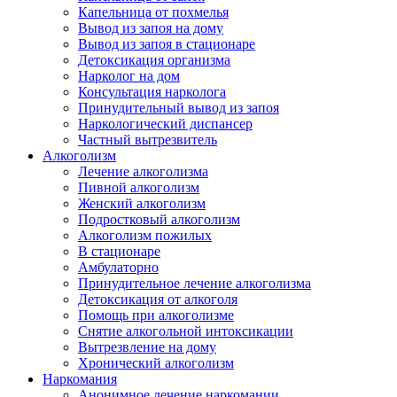
Капельница от похмелья
Вывод из запоя на дому
Вывод из запоя в стационаре
Детоксикация организма
Нарколог на дом
Консультация нарколога
Принудительный вывод из запоя
Наркологический диспансер
Частный вытрезвитель
Алкоголизм
Лечение алкоголизма
Пивной алкоголизм
Женский алкоголизм
Подростковый алкоголизм
Алкоголизм пожилых
В стационаре
Амбулаторно
Принудительное лечение алкоголизма
Детоксикация от алкоголя
Помощь при алкоголизме
Снятие алкогольной интоксикации
Вытрезвление на дому
Хронический алкоголизм
Наркомания
Анонимное лечение наркомании