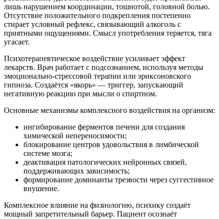
лишь нарушением координации, тошнотой, головной болью.
Отсутствие положительного подкрепления постепенно
стирает условный рефлекс, связывающий алкоголь с
приятными ощущениями. Смысл употребления теряется, тяга
угасает.
Психотерапевтическое воздействие усиливает эффект
лекарств. Врач работает с подсознанием, используя методы
эмоционально-стрессовой терапии или эриксоновского
гипноза. Создаётся «якорь» — триггер, запускающий
негативную реакцию при мысли о спиртном.
Основные механизмы комплексного воздействия на организм:
ингибирование ферментов печени для создания
химической непереносимости;
блокирование центров удовольствия в лимбической
системе мозга;
деактивация патологических нейронных связей,
поддерживающих зависимость;
формирование доминанты трезвости через суггестивное
внушение.
Комплексное влияние на физиологию, психику создаёт
мощный запретительный барьер. Пациент осознаёт