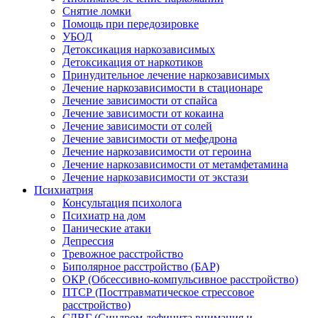
Снятие ломки
Помощь при передозировке
УБОД
Детоксикация наркозависимых
Детоксикация от наркотиков
Принудительное лечение наркозависимых
Лечение наркозависимости в стационаре
Лечение зависимости от спайса
Лечение зависимости от кокаина
Лечение зависимости от солей
Лечение зависимости от мефедрона
Лечение наркозависимости от героина
Лечение наркозависимости от метамфетамина
Лечение наркозависимости от экстази
Психиатрия
Консультация психолога
Психиатр на дом
Панические атаки
Депрессия
Тревожное расстройство
Биполярное расстройство (БАР)
ОКР (Обсессивно-компульсивное расстройство)
ПТСР (Посттравматическое стрессовое
расстройство)
СДВГ (Синдром дефицита внимания и