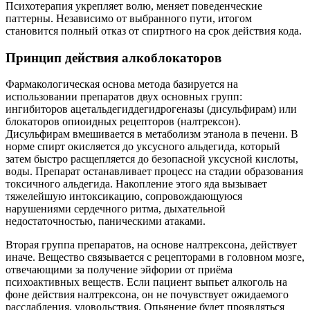
Психотерапия укрепляет волю, меняет поведенческие
паттерны. Независимо от выбранного пути, итогом
становится полный отказ от спиртного на срок действия кода.
Принцип действия алкоблокаторов
Фармакологическая основа метода базируется на
использовании препаратов двух основных групп:
ингибиторов ацетальдегиддегидрогеназы (дисульфирам) или
блокаторов опиоидных рецепторов (налтрексон).
Дисульфирам вмешивается в метаболизм этанола в печени. В
норме спирт окисляется до уксусного альдегида, который
затем быстро расщепляется до безопасной уксусной кислоты,
воды. Препарат останавливает процесс на стадии образования
токсичного альдегида. Накопление этого яда вызывает
тяжелейшую интоксикацию, сопровождающуюся
нарушениями сердечного ритма, дыхательной
недостаточностью, паническими атаками.
Вторая группа препаратов, на основе налтрексона, действует
иначе. Вещество связывается с рецепторами в головном мозге,
отвечающими за получение эйфории от приёма
психоактивных веществ. Если пациент выпьет алкоголь на
фоне действия налтрексона, он не почувствует ожидаемого
расслабления, удовольствия. Опьянение будет проявляться