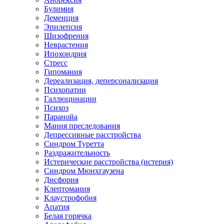
Булимия
Деменция
Эпилепсия
Шизофрения
Неврастения
Ипохондрия
Стресс
Гипомания
Дереализация, деперсонализация
Психопатии
Галлюцинации
Психоз
Паранойа
Мания преследования
Депрессивные расстройства
Синдром Туретта
Раздражительность
Истерические расстройства (истерия)
Синдром Мюнхгаузена
Дисфория
Клептомания
Клаустрофобия
Апатия
Белая горячка