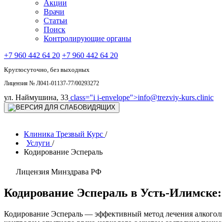
Акции
Врачи
Статьи
Поиск
Контролирующие органы
+7 960 442 64 20
+7 960 442 64 20
Круглосуточно, без выходных
Лицензия № Л041-01137-77/00293272
ул. Наймушина, 33
class="i i-envelope">
info@trezviy-kurs.clinic
Клиника Трезвый Курс
/
Услуги
/
Кодирование Эспераль
Лицензия Минздрава РФ
Кодирование Эспераль в Усть-Илимске:
Кодирование Эспераль — эффективный метод лечения алкоголь