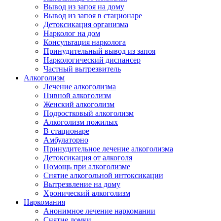
Вывод из запоя на дому
Вывод из запоя в стационаре
Детоксикация организма
Нарколог на дом
Консультация нарколога
Принудительный вывод из запоя
Наркологический диспансер
Частный вытрезвитель
Алкоголизм
Лечение алкоголизма
Пивной алкоголизм
Женский алкоголизм
Подростковый алкоголизм
Алкоголизм пожилых
В стационаре
Амбулаторно
Принудительное лечение алкоголизма
Детоксикация от алкоголя
Помощь при алкоголизме
Снятие алкогольной интоксикации
Вытрезвление на дому
Хронический алкоголизм
Наркомания
Анонимное лечение наркомании
Снятие ломки