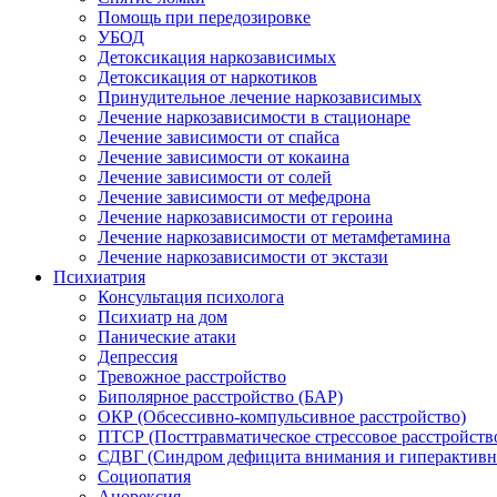
Помощь при передозировке
УБОД
Детоксикация наркозависимых
Детоксикация от наркотиков
Принудительное лечение наркозависимых
Лечение наркозависимости в стационаре
Лечение зависимости от спайса
Лечение зависимости от кокаина
Лечение зависимости от солей
Лечение зависимости от мефедрона
Лечение наркозависимости от героина
Лечение наркозависимости от метамфетамина
Лечение наркозависимости от экстази
Психиатрия
Консультация психолога
Психиатр на дом
Панические атаки
Депрессия
Тревожное расстройство
Биполярное расстройство (БАР)
ОКР (Обсессивно-компульсивное расстройство)
ПТСР (Посттравматическое стрессовое расстройств
СДВГ (Синдром дефицита внимания и гиперактивн
Социопатия
Анорексия