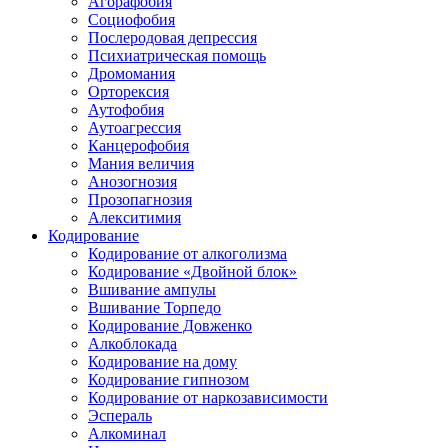
Агорафобия
Социофобия
Послеродовая депрессия
Психиатрическая помощь
Дромомания
Орторексия
Аутофобия
Аутоагрессия
Канцерофобия
Мания величия
Анозогнозия
Прозопагнозия
Алекситимия
Кодирование
Кодирование от алкоголизма
Кодирование «Двойной блок»
Вшивание ампулы
Вшивание Торпедо
Кодирование Довженко
Алкоблокада
Кодирование на дому
Кодирование гипнозом
Кодирование от наркозависимости
Эспераль
Алкоминал