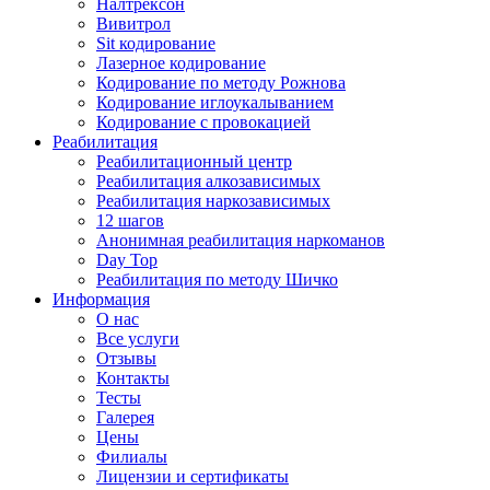
Налтрексон
Вивитрол
Sit кодирование
Лазерное кодирование
Кодирование по методу Рожнова
Кодирование иглоукалыванием
Кодирование с провокацией
Реабилитация
Реабилитационный центр
Реабилитация алкозависимых
Реабилитация наркозависимых
12 шагов
Анонимная реабилитация наркоманов
Day Top
Реабилитация по методу Шичко
Информация
О нас
Все услуги
Отзывы
Контакты
Тесты
Галерея
Цены
Филиалы
Лицензии и сертификаты