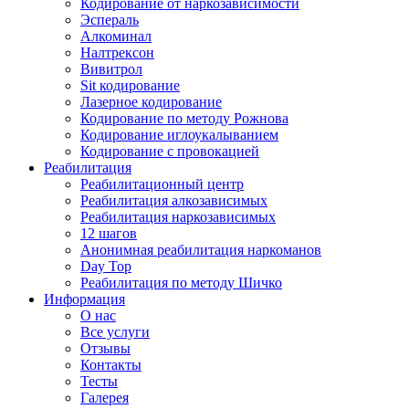
Кодирование от наркозависимости
Эспераль
Алкоминал
Налтрексон
Вивитрол
Sit кодирование
Лазерное кодирование
Кодирование по методу Рожнова
Кодирование иглоукалыванием
Кодирование с провокацией
Реабилитация
Реабилитационный центр
Реабилитация алкозависимых
Реабилитация наркозависимых
12 шагов
Анонимная реабилитация наркоманов
Day Top
Реабилитация по методу Шичко
Информация
О нас
Все услуги
Отзывы
Контакты
Тесты
Галерея