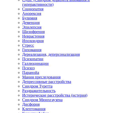
гиперактивности)
Социопатия
Анорексия
Булимия
Деменция
Эпилепсия
Шизофрения
Неврастения
Ипохондрия
Стресс
Гипомания
Дереализация, деперсонализация
Психопатии
Галлюцинации
Психоз
Паранойа
Мания преследования
Депрессивные расстройства
Синдром Туретта
Раздражительность
Истерические расстройства (истерия)
Синдром Мюнхгаузена
Дисфория
Клептомания