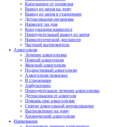
Капельница от похмелья
Вывод из запоя на дому
Вывод из запоя в стационаре
Детоксикация организма
Нарколог на дом
Консультация нарколога
Принудительный вывод из запоя
Наркологический диспансер
Частный вытрезвитель
Алкоголизм
Лечение алкоголизма
Пивной алкоголизм
Женский алкоголизм
Подростковый алкоголизм
Алкоголизм пожилых
В стационаре
Амбулаторно
Принудительное лечение алкоголизма
Детоксикация от алкоголя
Помощь при алкоголизме
Снятие алкогольной интоксикации
Вытрезвление на дому
Хронический алкоголизм
Наркомания
Анонимное лечение наркомании