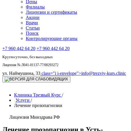
Цены
Филиалы
Лицензии и сертификаты
Акции
Врачи
Статьи
Поиск
Контролирующие органы
+7 960 442 64 20
+7 960 442 64 20
Круглосуточно, без выходных
Лицензия № Л041-01137-77/00293272
ул. Наймушина, 33
class="i i-envelope">
info@trezviy-kurs.clinic
Клиника Трезвый Курс
/
Услуги
/
Лечение прозопагнозии
Лицензия Минздрава РФ
Лечение прозопагнозии в Усть-