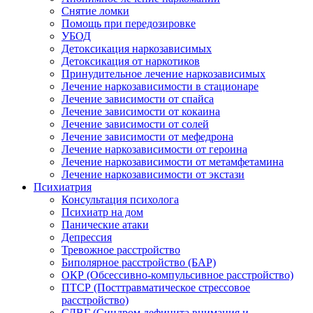
Снятие ломки
Помощь при передозировке
УБОД
Детоксикация наркозависимых
Детоксикация от наркотиков
Принудительное лечение наркозависимых
Лечение наркозависимости в стационаре
Лечение зависимости от спайса
Лечение зависимости от кокаина
Лечение зависимости от солей
Лечение зависимости от мефедрона
Лечение наркозависимости от героина
Лечение наркозависимости от метамфетамина
Лечение наркозависимости от экстази
Психиатрия
Консультация психолога
Психиатр на дом
Панические атаки
Депрессия
Тревожное расстройство
Биполярное расстройство (БАР)
ОКР (Обсессивно-компульсивное расстройство)
ПТСР (Посттравматическое стрессовое
расстройство)
СДВГ (Синдром дефицита внимания и