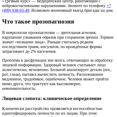
«Трезвый курс» — медицинский центр, работающий с
нейрокогнитивными нарушениями. Звоните по телефону
+7
(499) 938-93-49
. Возможен анонимный выезд бригады на дом.
Что такое прозопагнозия
В неврологии прозопагнозия — зрительная агнозия,
нарушение узнавания образов при сохранном зрении. Термин
значит «незнание лица». Раньше считалась редким
последствием травм, инсультов, но врождённые формы
затрагивают до 2% населения.
Проблема в дисфункции зон мозга, отвечающих за обработку
лицевой информации. Здоровый человек считывает лицо
холистически, мгновенно. Больной анализирует детали (нос,
рот, глаза), пытаясь вычислить личность. Распознавание
медленное, трудоёмкое, ошибочное. Человек может пройти
мимо друга, что трактуют как высокомерие,
невнимательность.
Лицевая слепота: клиническое определение
Клинически расстройство проявляется неспособностью
идентифицировать личности по их лицам. При этом