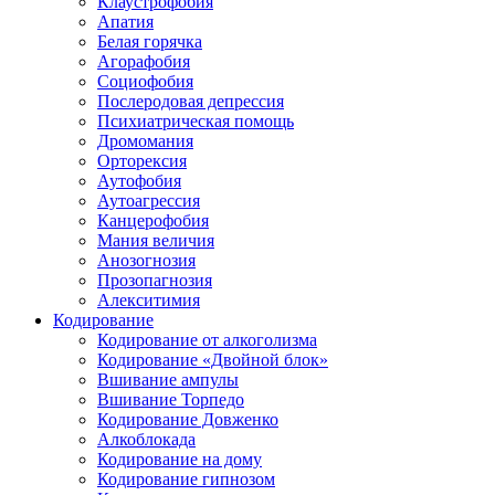
Клаустрофобия
Апатия
Белая горячка
Агорафобия
Социофобия
Послеродовая депрессия
Психиатрическая помощь
Дромомания
Орторексия
Аутофобия
Аутоагрессия
Канцерофобия
Мания величия
Анозогнозия
Прозопагнозия
Алекситимия
Кодирование
Кодирование от алкоголизма
Кодирование «Двойной блок»
Вшивание ампулы
Вшивание Торпедо
Кодирование Довженко
Алкоблокада
Кодирование на дому
Кодирование гипнозом