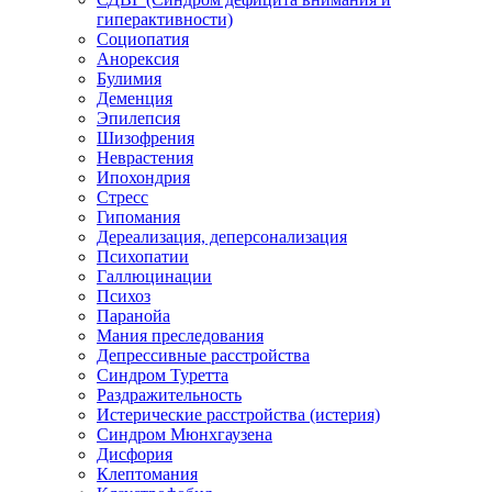
гиперактивности)
Социопатия
Анорексия
Булимия
Деменция
Эпилепсия
Шизофрения
Неврастения
Ипохондрия
Стресс
Гипомания
Дереализация, деперсонализация
Психопатии
Галлюцинации
Психоз
Паранойа
Мания преследования
Депрессивные расстройства
Синдром Туретта
Раздражительность
Истерические расстройства (истерия)
Синдром Мюнхгаузена
Дисфория
Клептомания