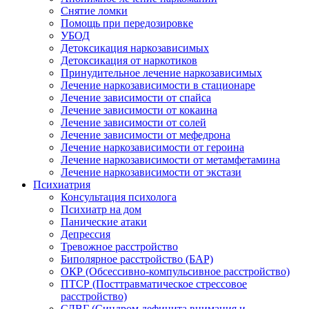
Снятие ломки
Помощь при передозировке
УБОД
Детоксикация наркозависимых
Детоксикация от наркотиков
Принудительное лечение наркозависимых
Лечение наркозависимости в стационаре
Лечение зависимости от спайса
Лечение зависимости от кокаина
Лечение зависимости от солей
Лечение зависимости от мефедрона
Лечение наркозависимости от героина
Лечение наркозависимости от метамфетамина
Лечение наркозависимости от экстази
Психиатрия
Консультация психолога
Психиатр на дом
Панические атаки
Депрессия
Тревожное расстройство
Биполярное расстройство (БАР)
ОКР (Обсессивно-компульсивное расстройство)
ПТСР (Посттравматическое стрессовое
расстройство)
СДВГ (Синдром дефицита внимания и