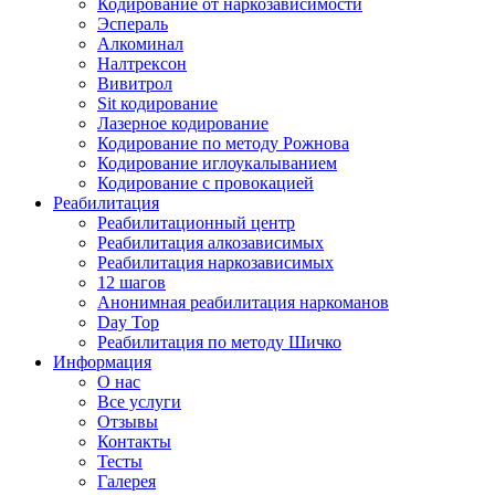
Кодирование от наркозависимости
Эспераль
Алкоминал
Налтрексон
Вивитрол
Sit кодирование
Лазерное кодирование
Кодирование по методу Рожнова
Кодирование иглоукалыванием
Кодирование с провокацией
Реабилитация
Реабилитационный центр
Реабилитация алкозависимых
Реабилитация наркозависимых
12 шагов
Анонимная реабилитация наркоманов
Day Top
Реабилитация по методу Шичко
Информация
О нас
Все услуги
Отзывы
Контакты
Тесты
Галерея