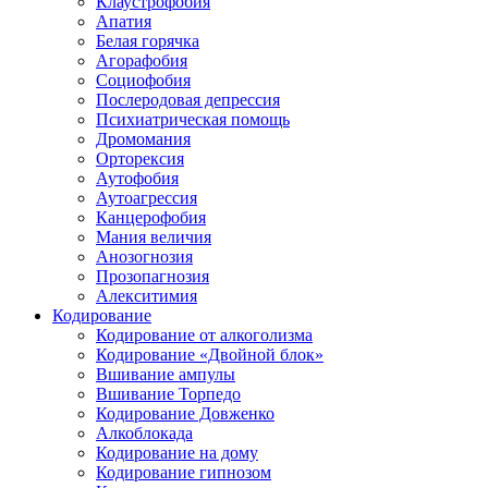
Клаустрофобия
Апатия
Белая горячка
Агорафобия
Социофобия
Послеродовая депрессия
Психиатрическая помощь
Дромомания
Орторексия
Аутофобия
Аутоагрессия
Канцерофобия
Мания величия
Анозогнозия
Прозопагнозия
Алекситимия
Кодирование
Кодирование от алкоголизма
Кодирование «Двойной блок»
Вшивание ампулы
Вшивание Торпедо
Кодирование Довженко
Алкоблокада
Кодирование на дому
Кодирование гипнозом