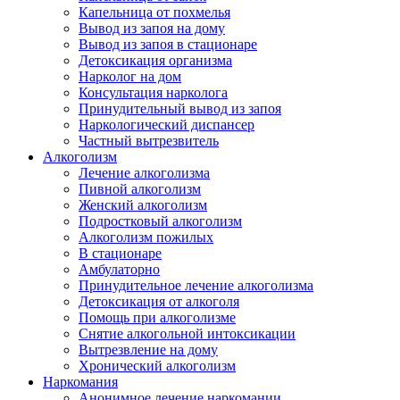
Капельница от похмелья
Вывод из запоя на дому
Вывод из запоя в стационаре
Детоксикация организма
Нарколог на дом
Консультация нарколога
Принудительный вывод из запоя
Наркологический диспансер
Частный вытрезвитель
Алкоголизм
Лечение алкоголизма
Пивной алкоголизм
Женский алкоголизм
Подростковый алкоголизм
Алкоголизм пожилых
В стационаре
Амбулаторно
Принудительное лечение алкоголизма
Детоксикация от алкоголя
Помощь при алкоголизме
Снятие алкогольной интоксикации
Вытрезвление на дому
Хронический алкоголизм
Наркомания
Анонимное лечение наркомании