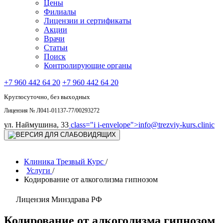
Цены
Филиалы
Лицензии и сертификаты
Акции
Врачи
Статьи
Поиск
Контролирующие органы
+7 960 442 64 20
+7 960 442 64 20
Круглосуточно, без выходных
Лицензия № Л041-01137-77/00293272
ул. Наймушина, 33
class="i i-envelope">
info@trezviy-kurs.clinic
Клиника Трезвый Курс
/
Услуги
/
Кодирование от алкоголизма гипнозом
Лицензия Минздрава РФ
Кодирование от алкоголизма гипнозом