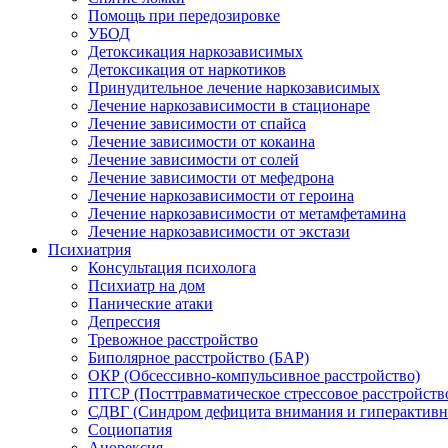
Помощь при передозировке
УБОД
Детоксикация наркозависимых
Детоксикация от наркотиков
Принудительное лечение наркозависимых
Лечение наркозависимости в стационаре
Лечение зависимости от спайса
Лечение зависимости от кокаина
Лечение зависимости от солей
Лечение зависимости от мефедрона
Лечение наркозависимости от героина
Лечение наркозависимости от метамфетамина
Лечение наркозависимости от экстази
Психиатрия
Консультация психолога
Психиатр на дом
Панические атаки
Депрессия
Тревожное расстройство
Биполярное расстройство (БАР)
ОКР (Обсессивно-компульсивное расстройство)
ПТСР (Посттравматическое стрессовое расстройств
СДВГ (Синдром дефицита внимания и гиперактивн
Социопатия
Анорексия