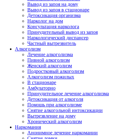
Вывод из запоя на дому
Вывод из запоя в стационаре
Детоксикация организма
Нарколог на дом
Консультация нарколога
Принудительный вывод из запоя
Наркологический диспансер
Частный вытрезвитель
Алкоголизм
Лечение алкоголизма
Пивной алкоголизм
Женский алкоголизм
Подростковый алкоголизм
Алкоголизм пожилых
В стационаре
Амбулаторно
Принудительное лечение алкоголизма
Детоксикация от алкоголя
Помощь при алкоголизме
Снятие алкогольной интоксикации
Вытрезвление на дому
Хронический алкоголизм
Наркомания
Анонимное лечение наркомании
Снятие ломки