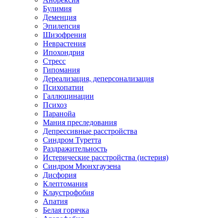
Булимия
Деменция
Эпилепсия
Шизофрения
Неврастения
Ипохондрия
Стресс
Гипомания
Дереализация, деперсонализация
Психопатии
Галлюцинации
Психоз
Паранойа
Мания преследования
Депрессивные расстройства
Синдром Туретта
Раздражительность
Истерические расстройства (истерия)
Синдром Мюнхгаузена
Дисфория
Клептомания
Клаустрофобия
Апатия
Белая горячка