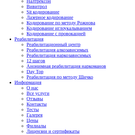
Налтрексон
Вивитрол
Sit кодирование
Лазерное кодирование
Кодирование по методу Рожнова
Кодирование иглоукалыванием
Кодирование с провокацией
Реабилитация
Реабилитационный центр
Реабилитация алкозависимых
Реабилитация наркозависимых
12 шагов
Анонимная реабилитация наркоманов
Day Top
Реабилитация по методу Шичко
Информация
О нас
Все услуги
Отзывы
Контакты
Тесты
Галерея
Цены
Филиалы
Лицензии и сертификаты