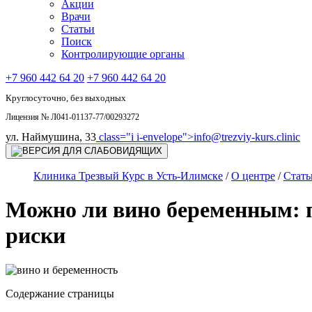
Акции
Врачи
Статьи
Поиск
Контролирующие органы
+7 960 442 64 20
+7 960 442 64 20
Круглосуточно, без выходных
Лицензия № Л041-01137-77/00293272
ул. Наймушина, 33
class="i i-envelope">
info@trezviy-kurs.clinic
Клиника Трезвый Курс в Усть-Илимске
/
О центре
/
Стать
Можно ли вино беременным: п
риски
Содержание страницы