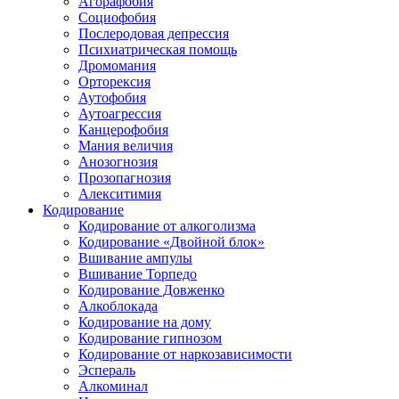
Агорафобия
Социофобия
Послеродовая депрессия
Психиатрическая помощь
Дромомания
Орторексия
Аутофобия
Аутоагрессия
Канцерофобия
Мания величия
Анозогнозия
Прозопагнозия
Алекситимия
Кодирование
Кодирование от алкоголизма
Кодирование «Двойной блок»
Вшивание ампулы
Вшивание Торпедо
Кодирование Довженко
Алкоблокада
Кодирование на дому
Кодирование гипнозом
Кодирование от наркозависимости
Эспераль
Алкоминал