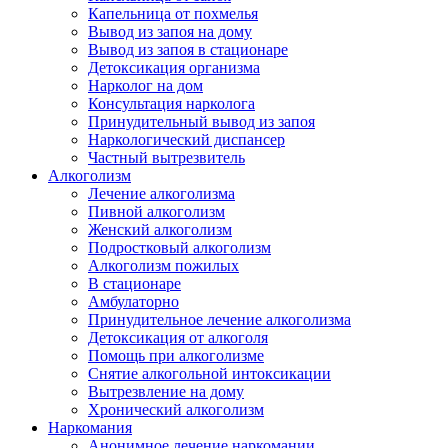
Капельница от похмелья
Вывод из запоя на дому
Вывод из запоя в стационаре
Детоксикация организма
Нарколог на дом
Консультация нарколога
Принудительный вывод из запоя
Наркологический диспансер
Частный вытрезвитель
Алкоголизм
Лечение алкоголизма
Пивной алкоголизм
Женский алкоголизм
Подростковый алкоголизм
Алкоголизм пожилых
В стационаре
Амбулаторно
Принудительное лечение алкоголизма
Детоксикация от алкоголя
Помощь при алкоголизме
Снятие алкогольной интоксикации
Вытрезвление на дому
Хронический алкоголизм
Наркомания
Анонимное лечение наркомании