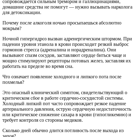
сопровождается сильным тремором и галлюцинациями,
домашние средства не помогут — нужно вызывать нарколога
для детоксикации.
Почему после алкоголя ночью просыпаешься абсолютно
мокрым?
Ночной гипергидроз вызван адренергическим штормом. При
падении уровня этанола в крови происходит резкий выброс
гормонов стресса (адреналина и норадреналина). Они
вызывают спазм сосудов, заставляют сердце биться чаще и
мощно стимулируют рецепторы потовых желез, заставляя их
работать на пределе во время сна.
Что означает появление холодного и липкого пота после
похмелья?
Это опасный клинический симптом, свидетельствующий о
критическом сбое в работе сердечно-сосудистой системы.
Холодный липкий пот часто сопровождает резкое падение
артериального давления, острую сердечную недостаточность
или критическое снижение сахара в крови (гипогликемию) и
требует контроля со стороны медиков.
Сколько дней обычно длится потливость после выхода из
запоя?