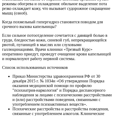
режимы обогрева и охлаждения: обильное выделение пота
резко охлаждает кожу, что вызывает судорожное сокращение
мышц (озноб).
Когда похмельный гипергидроз становится поводом для
срочного вызова капельницы?
Если сильное потоотделение сочетается с давящей болью в
груди, бледностью кожи, синевой губ, непрекращающейся
рвотой, путаницей в мыслях или слуховыми
галлюцинациями. Врачи клиники «Трезвый Курс»
оперативно приедут, проведут очищение крови капельницей
и нормализуют работу нервной системы.
Список использованных источников
Приказ Министерства здравоохранения РФ от 30
декабря 2015 г. № 1034н «Об утверждении Порядка
оказания медицинской помощи по профилю
"психиатрия-наркология" и Порядка диспансерного
наблюдения за лицами с психическими расстройствами
и (или) расстройствами поведения, связанными с
употреблением психоактивных веществ».
Психические расстройства и расстройства поведения,
связанные с употреблением алкоголя. Клинические