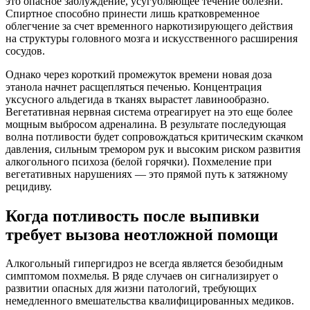
это опасное заблуждение, усугубляющее течение болезни.
Спиртное способно принести лишь кратковременное
облегчение за счет временного наркотизирующего действия
на структуры головного мозга и искусственного расширения
сосудов.
Однако через короткий промежуток времени новая доза
этанола начнет расщепляться печенью. Концентрация
уксусного альдегида в тканях вырастет лавинообразно.
Вегетативная нервная система отреагирует на это еще более
мощным выбросом адреналина. В результате последующая
волна потливости будет сопровождаться критическим скачком
давления, сильным тремором рук и высоким риском развития
алкогольного психоза (белой горячки). Похмеление при
вегетативных нарушениях — это прямой путь к затяжному
рецидиву.
Когда потливость после выпивки
требует вызова неотложной помощи
Алкогольный гипергидроз не всегда является безобидным
симптомом похмелья. В ряде случаев он сигнализирует о
развитии опасных для жизни патологий, требующих
немедленного вмешательства квалифицированных медиков.