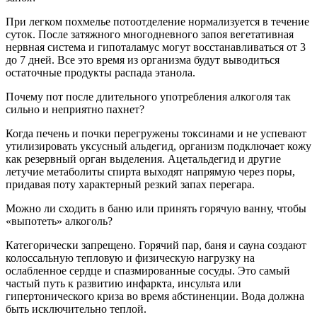
При легком похмелье потоотделение нормализуется в течение
суток. После затяжного многодневного запоя вегетативная
нервная система и гипоталамус могут восстанавливаться от 3
до 7 дней. Все это время из организма будут выводиться
остаточные продукты распада этанола.
Почему пот после длительного употребления алкоголя так
сильно и неприятно пахнет?
Когда печень и почки перегружены токсинами и не успевают
утилизировать уксусный альдегид, организм подключает кожу
как резервный орган выделения. Ацетальдегид и другие
летучие метаболиты спирта выходят напрямую через поры,
придавая поту характерный резкий запах перегара.
Можно ли сходить в баню или принять горячую ванну, чтобы
«выпотеть» алкоголь?
Категорически запрещено. Горячий пар, баня и сауна создают
колоссальную тепловую и физическую нагрузку на
ослабленное сердце и спазмированные сосуды. Это самый
частый путь к развитию инфаркта, инсульта или
гипертонического криза во время абстиненции. Вода должна
быть исключительно теплой.