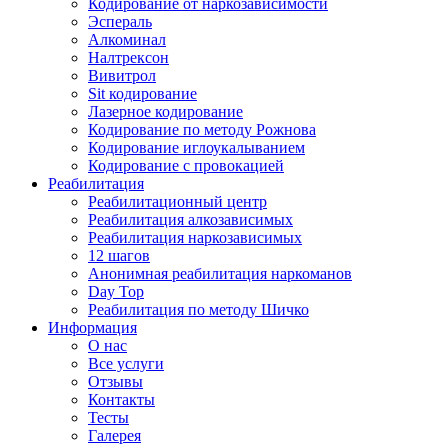
Кодирование от наркозависимости
Эспераль
Алкоминал
Налтрексон
Вивитрол
Sit кодирование
Лазерное кодирование
Кодирование по методу Рожнова
Кодирование иглоукалыванием
Кодирование с провокацией
Реабилитация
Реабилитационный центр
Реабилитация алкозависимых
Реабилитация наркозависимых
12 шагов
Анонимная реабилитация наркоманов
Day Top
Реабилитация по методу Шичко
Информация
О нас
Все услуги
Отзывы
Контакты
Тесты
Галерея