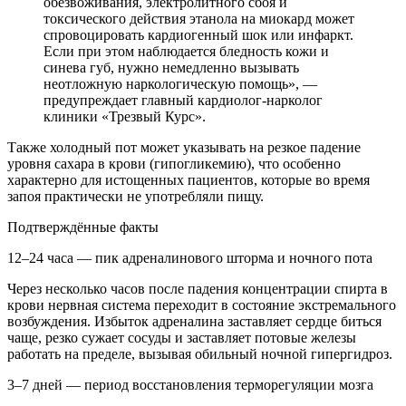
обезвоживания, электролитного сбоя и
токсического действия этанола на миокард может
спровоцировать кардиогенный шок или инфаркт.
Если при этом наблюдается бледность кожи и
синева губ, нужно немедленно вызывать
неотложную наркологическую помощь», —
предупреждает главный кардиолог-нарколог
клиники «Трезвый Курс».
Также холодный пот может указывать на резкое падение
уровня сахара в крови (гипогликемию), что особенно
характерно для истощенных пациентов, которые во время
запоя практически не употребляли пищу.
Подтверждённые факты
12–24 часа — пик адреналинового шторма и ночного пота
Через несколько часов после падения концентрации спирта в
крови нервная система переходит в состояние экстремального
возбуждения. Избыток адреналина заставляет сердце биться
чаще, резко сужает сосуды и заставляет потовые железы
работать на пределе, вызывая обильный ночной гипергидроз.
3–7 дней — период восстановления терморегуляции мозга