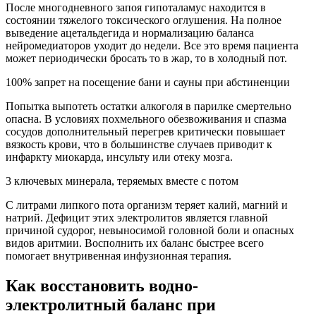
После многодневного запоя гипоталамус находится в
состоянии тяжелого токсического оглушения. На полное
выведение ацетальдегида и нормализацию баланса
нейромедиаторов уходит до недели. Все это время пациента
может периодически бросать то в жар, то в холодный пот.
100% запрет на посещение бани и сауны при абстиненции
Попытка выпотеть остатки алкоголя в парилке смертельно
опасна. В условиях похмельного обезвоживания и спазма
сосудов дополнительный перегрев критически повышает
вязкость крови, что в большинстве случаев приводит к
инфаркту миокарда, инсульту или отеку мозга.
3 ключевых минерала, теряемых вместе с потом
С литрами липкого пота организм теряет калий, магний и
натрий. Дефицит этих электролитов является главной
причиной судорог, невыносимой головной боли и опасных
видов аритмии. Восполнить их баланс быстрее всего
помогает внутривенная инфузионная терапия.
Как восстановить водно-
электролитный баланс при