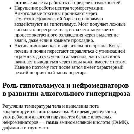
потовые железы работать на пределе возможностей.
Нарушение работы центра терморегуляции.
Алкогольные токсины проникают через
гематоэнцефалический барьер и напрямую
воздействуют на гипоталамус. Мозг получает ложные
сигналы о перегреве тела, из-за чего запускается
процесс экстренного охлаждения через выделение
влаги, даже если в комнате прохладно.
Активация кожи как выделительного органа. Когда
печень и почки перестают справляться с утилизацией
огромных доз уксусного альдегида, часть токсинов
начинает выводиться через поры кожи вместе с потом.
Именно поэтому пот после запоя имеет характерный
резкий неприятный запах перегара.
Роль гипоталамуса и нейромедиаторов
в развитии алкогольного гипергидроза
Регуляция температуры тела и выделения пота
координируется гипоталамусом. Во время длительного
употребления алкоголя нарушается баланс ключевых
нейромедиаторов — гамма-аминомасляной кислоты (ГАМК),
дофамина и глутамата.