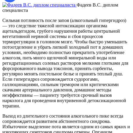
Фадеев В.С. диплом
специалиста
д
Сильная потливость после запоя (алкогольный гипергидроз)
— это следствие тяжелой интоксикации организма
ацетальдегидом, грубого нарушения работы центральной
вегетативной нервной системы и сбоя процессов
терморегуляции в головном мозге. Чтобы быстро уменьшить
потоотделение и убрать липкий холодный пот в домашних
условиях, необходимо полностью прекратить употребление
алкоголя, пить много щелочной минеральной воды или
регидратационных солевых растворов мелкими глотками для
форсированного вывода токсинов, принять сорбенты,
регулярно менять постельное белье и принять теплый душ.
Если гипергидроз сопровождается судорогами,
галлюцинациями, сильным тремором или критическими
скачками артериального давления, домашние методы
неэффективны — пациенту требуется срочный вызов
нарколога для проведения внутривенной детоксикационной
терапии.
Выход из длительного состояния алкогольного пике всегда
сопровождается развитием абстинентного синдрома.
Избыточное выделение пота является одним из самых ярких и
изнуряющих симптомов синдрома отмены. Организм