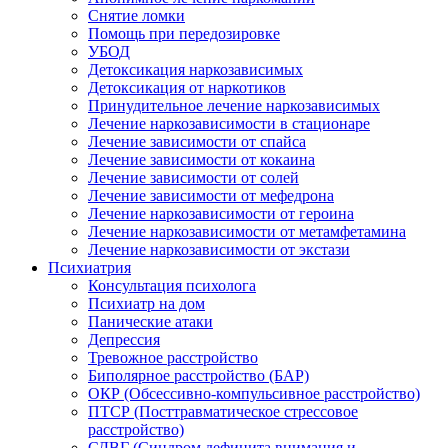
Снятие ломки
Помощь при передозировке
УБОД
Детоксикация наркозависимых
Детоксикация от наркотиков
Принудительное лечение наркозависимых
Лечение наркозависимости в стационаре
Лечение зависимости от спайса
Лечение зависимости от кокаина
Лечение зависимости от солей
Лечение зависимости от мефедрона
Лечение наркозависимости от героина
Лечение наркозависимости от метамфетамина
Лечение наркозависимости от экстази
Психиатрия
Консультация психолога
Психиатр на дом
Панические атаки
Депрессия
Тревожное расстройство
Биполярное расстройство (БАР)
ОКР (Обсессивно-компульсивное расстройство)
ПТСР (Посттравматическое стрессовое
расстройство)
СДВГ (Синдром дефицита внимания и