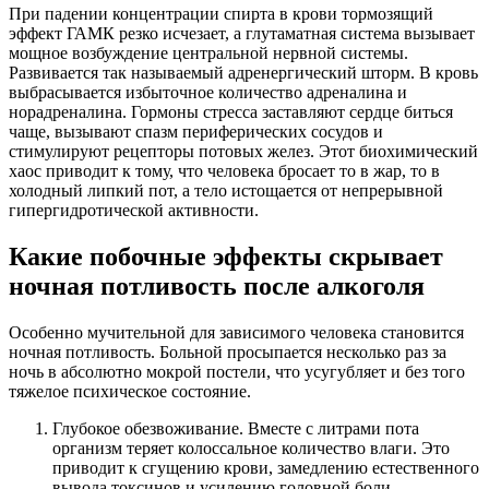
При падении концентрации спирта в крови тормозящий
эффект ГАМК резко исчезает, а глутаматная система вызывает
мощное возбуждение центральной нервной системы.
Развивается так называемый адренергический шторм. В кровь
выбрасывается избыточное количество адреналина и
норадреналина. Гормоны стресса заставляют сердце биться
чаще, вызывают спазм периферических сосудов и
стимулируют рецепторы потовых желез. Этот биохимический
хаос приводит к тому, что человека бросает то в жар, то в
холодный липкий пот, а тело истощается от непрерывной
гипергидротической активности.
Какие побочные эффекты скрывает
ночная потливость после алкоголя
Особенно мучительной для зависимого человека становится
ночная потливость. Больной просыпается несколько раз за
ночь в абсолютно мокрой постели, что усугубляет и без того
тяжелое психическое состояние.
Глубокое обезвоживание. Вместе с литрами пота
организм теряет колоссальное количество влаги. Это
приводит к сгущению крови, замедлению естественного
вывода токсинов и усилению головной боли.