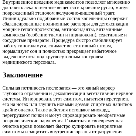
Внутривенное введение медикаментов позволяет мгновенно
доставить лекарственные вещества в кровяное русло, минуя
поврежденный этанолом желудочно-кишечный тракт.
Индивидуально подобранный состав капельницы содержит
сбалансированные полиионные растворы для детоксикации,
мощные гепатопротекторы, антиоксиданты, витаминные
комплексы (особенно тиамин и пиридоксин), седативные и
сосудистые препараты. Процедура быстро стабилизирует
работу гипоталамуса, снимает вегетативный шторм,
нормализует сон и полностью прекращает избыточное
выделение пота под круглосуточным контролем
медицинского персонала.
Заключение
Сильная потливость после запоя — это явный маркер
глубокого отравления и декомпенсации вегетативной нервной
системы. Игнорировать этот симптом, пытаться перетерпеть
его на ногах или глушить новыми дозами спиртных напитков
крайне опасно. Такие действия истощают миокард,
перегружают почки и могут спровоцировать необратимые
неврологические нарушения. Грамотная и своевременная
очистка крови позволяет быстро купировать неприятные
симптомы и защитить внутренние органы от разрушения.