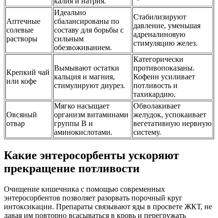
калия и натрия.
Идеально
Стабилизируют
Аптечные
сбалансированы по
давление, уменьшая
солевые
составу для борьбы с
адреналиновую
растворы
сильным
стимуляцию желез.
обезвоживанием.
Категорически
Вымывают остатки
противопоказаны.
Крепкий чай
кальция и магния,
Кофеин усиливает
или кофе
стимулируют диурез.
потливость и
тахикардию.
Мягко насыщает
Обволакивает
Овсяный
организм витаминами
желудок, успокаивает
отвар
группы B и
вегетативную нервную
аминокислотами.
систему.
Какие энтеросорбенты ускоряют
прекращение потливости
Очищение кишечника с помощью современных
энтеросорбентов позволяет разорвать порочный круг
интоксикации. Препараты связывают яды в просвете ЖКТ, не
давая им повторно всасываться в кровь и перегружать