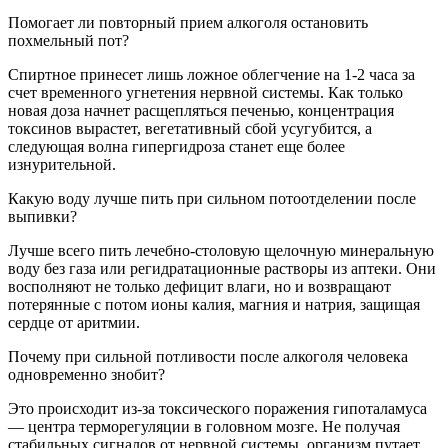
Помогает ли повторный прием алкоголя остановить
похмельный пот?
Спиртное принесет лишь ложное облегчение на 1-2 часа за
счет временного угнетения нервной системы. Как только
новая доза начнет расщепляться печенью, концентрация
токсинов вырастет, вегетативный сбой усугубится, а
следующая волна гипергидроза станет еще более
изнурительной.
Какую воду лучше пить при сильном потоотделении после
выпивки?
Лучше всего пить лечебно-столовую щелочную минеральную
воду без газа или регидратационные растворы из аптеки. Они
восполняют не только дефицит влаги, но и возвращают
потерянные с потом ионы калия, магния и натрия, защищая
сердце от аритмии.
Почему при сильной потливости после алкоголя человека
одновременно знобит?
Это происходит из-за токсического поражения гипоталамуса
— центра терморегуляции в головном мозге. Не получая
стабильных сигналов от нервной системы, организм путает