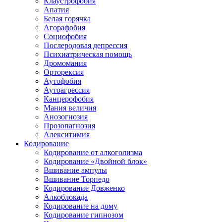
Клаустрофобия
Апатия
Белая горячка
Агорафобия
Социофобия
Послеродовая депрессия
Психиатрическая помощь
Дромомания
Орторексия
Аутофобия
Аутоагрессия
Канцерофобия
Мания величия
Анозогнозия
Прозопагнозия
Алекситимия
Кодирование
Кодирование от алкоголизма
Кодирование «Двойной блок»
Вшивание ампулы
Вшивание Торпедо
Кодирование Довженко
Алкоблокада
Кодирование на дому
Кодирование гипнозом