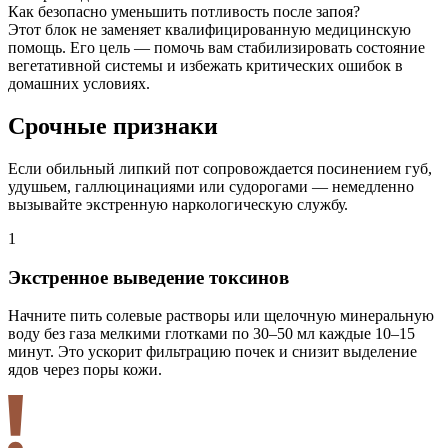
Как безопасно уменьшить потливость после запоя?
Этот блок не заменяет квалифицированную медицинскую
помощь. Его цель — помочь вам стабилизировать состояние
вегетативной системы и избежать критических ошибок в
домашних условиях.
Срочные признаки
Если обильный липкий пот сопровождается посинением губ,
удушьем, галлюцинациями или судорогами — немедленно
вызывайте экстренную наркологическую службу.
1
2
Экстренное выведение токсинов
Начните пить солевые растворы или щелочную минеральную
П
воду без газа мелкими глотками по 30–50 мл каждые 10–15
в
минут. Это ускорит фильтрацию почек и снизит выделение
к
ядов через поры кожи.
в