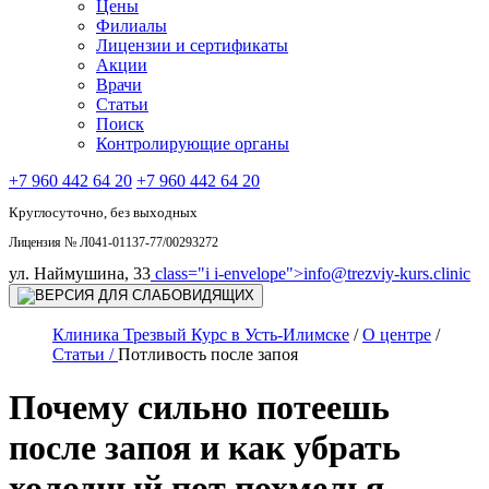
Цены
Филиалы
Лицензии и сертификаты
Акции
Врачи
Статьи
Поиск
Контролирующие органы
+7 960 442 64 20
+7 960 442 64 20
Круглосуточно, без выходных
Лицензия № Л041-01137-77/00293272
ул. Наймушина, 33
class="i i-envelope">
info@trezviy-kurs.clinic
Клиника Трезвый Курс в Усть-Илимске
/
О центре
/
Статьи /
Потливость после запоя
Почему сильно потеешь
после запоя и как убрать
холодный пот похмелья