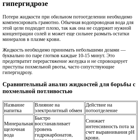
гипергидрозе
Потери жидкости при обильном потоотделении необходимо
компенсировать грамотно. Обычная водопроводная вода для
этой цели подходит плохо, так как она не содержит нужной
концентрации солей и может еще сильнее размыть остатки
минералов в плазме крови.
Жидкость необходимо принимать небольшими дозами —
буквально по паре глотков каждые 10-15 минут. Это
предотвратит перерастяжение желудка и не спровоцирует
приступы похмельной рвоты, часто сопутствующие
гипергидрозу.
Сравнительный анализ жидкостей для борьбы с
похмельной потливостью
Название
Влияние на
Действие на
напитка
электролитный обмен
потоотделение
Быстро
Снижает
Минеральная
восстанавливает
интенсивность пота за
щелочная
уровень
счет выравнивания pH
вода
гидрокарбонатов,
крови.