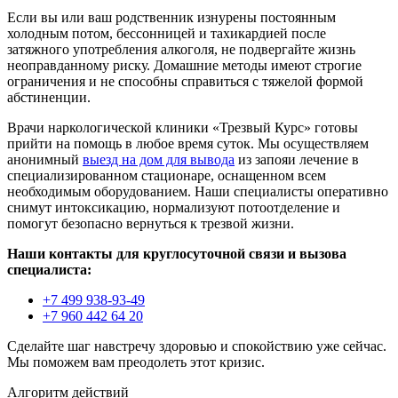
Если вы или ваш родственник изнурены постоянным
холодным потом, бессонницей и тахикардией после
затяжного употребления алкоголя, не подвергайте жизнь
неоправданному риску. Домашние методы имеют строгие
ограничения и не способны справиться с тяжелой формой
абстиненции.
Врачи наркологической клиники «Трезвый Курс» готовы
прийти на помощь в любое время суток. Мы осуществляем
анонимный
выезд на дом для вывода
из запояи лечение в
специализированном стационаре, оснащенном всем
необходимым оборудованием. Наши специалисты оперативно
снимут интоксикацию, нормализуют потоотделение и
помогут безопасно вернуться к трезвой жизни.
Наши контакты для круглосуточной связи и вызова
специалиста:
+7 499 938-93-49
+7 960 442 64 20
Сделайте шаг навстречу здоровью и спокойствию уже сейчас.
Мы поможем вам преодолеть этот кризис.
Алгоритм действий