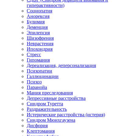
гиперактивности)
Социопатия
Анорексия
Булимия
Деменция
Эпилепсия
Шизофрения
Неврастения
Ипохондрия
Стресс
Гипомания
Дереализация, деперсонализация
Психопатии
Галлюцинации
Психоз
Паранойа
Мания преследования
Депрессивные расстройства
Синдром Туретта
Раздражительность
Истерические расстройства (истерия)
Синдром Мюнхгаузена
Дисфория
Клептомания