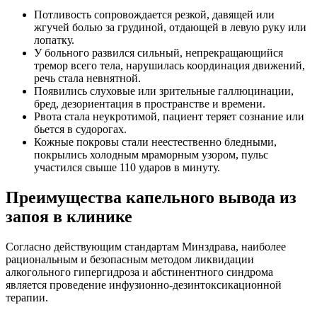
Потливость сопровождается резкой, давящей или
жгучей болью за грудиной, отдающей в левую руку или
лопатку.
У больного развился сильный, непрекращающийся
тремор всего тела, нарушилась координация движений,
речь стала невнятной.
Появились слуховые или зрительные галлюцинации,
бред, дезориентация в пространстве и времени.
Рвота стала неукротимой, пациент теряет сознание или
бьется в судорогах.
Кожные покровы стали неестественно бледными,
покрылись холодным мраморным узором, пульс
участился свыше 110 ударов в минуту.
Преимущества капельного вывода из
запоя в клинике
Согласно действующим стандартам Минздрава, наиболее
рациональным и безопасным методом ликвидации
алкогольного гипергидроза и абстинентного синдрома
является проведение инфузионно-дезинтоксикационной
терапии.